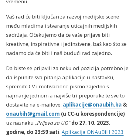
vremenu.
Vaš rad će biti ključan za razvoj medijske scene
među mladima i stvaranje uticajnih medijskih
sadržaja. Očekujemo da će vaše prijave biti
kreativne, inspirativne i jedinstvene, baš kao što se
nadamo da će biti i naš budući rad zajedno.
Da biste se prijavili za neku od pozicija potrebno je
da ispunite sva pitanja aplikacije u nastavku,
spremite CV i motivaciono pismo zajedno s
najmanje jednom a najviše tri preporuke te sve to
dostavite na e-mailove:
aplikacije@onaubih.ba
&
onaubih@gmail.com
(u CC-u korespondencije)
uz naznaku
„Prijava za UO“
do 27. 10. 2023.
godine, do 23:59 sati
.
Aplikacija ONAuBiH 2023