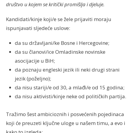
društvo u kojem se kritički promišlja i djeluje.
Kandidati/kinje koji/e se žele prijaviti moraju
ispunjavati sljedeće uslove:
da su državljani/ke Bosne i Hercegovine;
da su članovi/ice Omladinske novinske
asocijacije u BiH;
da poznaju engleski jezik ili neki drugi strani
jezik (poželjno);
da nisu stariji/e od 30, a mlađi/e od 15 godina;
da nisu aktivisti/kinje neke od političkih partija.
Tražimo šest ambicioznih i posvećenih pojedinaca
koji će preuzeti ključne uloge u našem timu, a evo i
kako to izgleda: