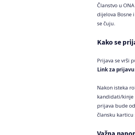
Članstvo u ONA u
dijelova Bosne 
se čuju.
Kako se prij
Prijava se vrši 
Link za prijavu
Nakon isteka rok
kandidati/kinje
prijava bude od
člansku karticu
Važna napom