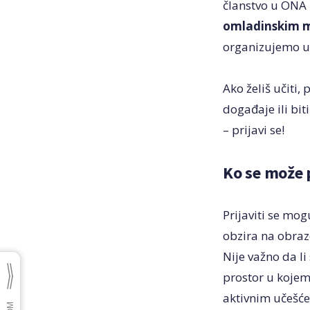
članstvo u ONA
omladinskim m
organizujemo u B
Ako želiš učiti, 
događaje ili biti
– prijavi se!
Ko se može p
Prijaviti se mog
obzira na obrazo
Nije važno da li
prostor u kojem 
aktivnim učešć