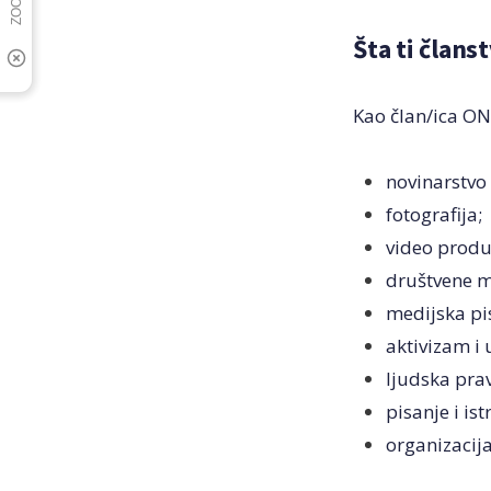
Šta ti člans
Kao član/ica ONA
novinarstvo
fotografija;
video produ
društvene mr
medijska pi
aktivizam i 
ljudska pra
pisanje i ist
organizacij