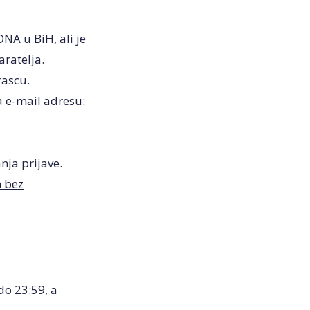
NA u BiH, ali je
aratelja.
rascu.
na e-mail adresu:
nja prijave.
m bez
do 23:59, a