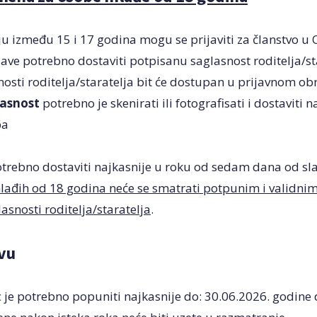
u između 15 i 17 godina mogu se prijaviti za članstvo u O
jave potrebno dostaviti potpisanu saglasnost roditelja/st
osti roditelja/staratelja bit će dostupan u prijavnom ob
lasnost
potrebno je skenirati ili fotografisati i dostaviti 
ba
otrebno dostaviti najkasnije u roku od sedam dana od sla
lađih od 18 godina neće se smatrati potpunim i validni
asnosti roditelja/staratelja
.
avu
c je potrebno popuniti najkasnije do: 30.06.2026. godine 