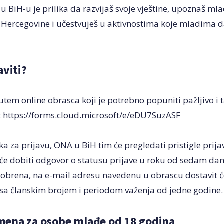
 BiH-u je prilika da razvijaš svoje vještine, upoznaš mlad
i Hercegovine i učestvuješ u aktivnostima koje mladima d
aviti?
putem online obrasca koji je potrebno popuniti pažljivo i 
:
https://forms.cloud.microsoft/e/eDU7SuzASF
a za prijavu, ONA u BiH tim će pregledati pristigle prijav
 će dobiti odgovor o statusu prijave u roku od sedam dan
obrena, na e-mail adresu navedenu u obrascu dostavit 
 sa članskim brojem i periodom važenja od jedne godine.
ena za osobe mlađe od 18 godina