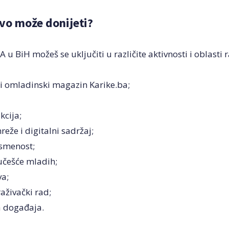
tvo može donijeti?
 u BiH možeš se uključiti u različite aktivnosti i oblasti 
 i omladinski magazin
Karike.ba
;
kcija;
eže i digitalni sadržaj;
smenost;
učešće mladih;
va;
raživački rad;
a događaja.