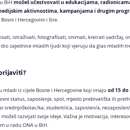
 u BiH
možeš učestvovati u edukacijama, radionicama
edijskim aktivnostima, kampanjama i drugim pro
osni i Hercegovini i šire.
pisati, istraživati, fotografisati, snimati, kreirati sadržaj, 
 dio zajednice mladih ljudi koji vjeruju da glas mladih treb
rijaviti?
u mladi iz cijele Bosne i Hercegovine koji imaju
od 15 do
vni status, zaposlenje, spol, mjesto prebivališta ili pret
 si srednjoškolac/ka, student/ica, zaposlen/a, nezaposlen/a 
možeš razvijati svoje ideje. Važna je motivacija, interesov
em u radu ONA u BiH.