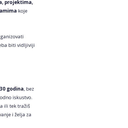
, projektima,
gramima
koje
organizovati
a biti vidljiviji
 30 godina
, bez
hodno iskustvo.
ili tek tražiš
anje i želja za