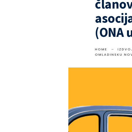
članov
asocij
(ONA u
HOME
IZDVO
OMLADINSKU NOV