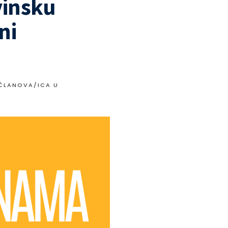
vinsku
ni
 ČLANOVA/ICA U