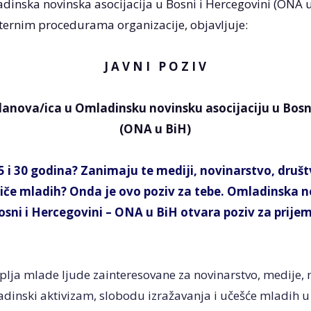
inska novinska asocijacija u Bosni i Hercegovini (ONA u
nternim procedurama organizacije, objavljuje:
J A V N I P O Z I V
lanova/ica u Omladinsku novinsku asocijaciju u Bosn
(ONA u BiH)
 i 30 godina? Zanimaju te mediji, novinarstvo, druš
priče mladih? Onda je ovo poziv za tebe. Omladinska 
Bosni i Hercegovini – ONA u BiH otvara poziv za prije
lja mlade ljude zainteresovane za novinarstvo, medije,
dinski aktivizam, slobodu izražavanja i učešće mladih u