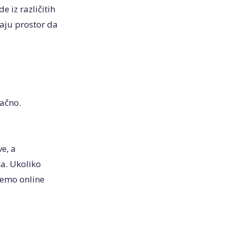
e iz različitih
aju prostor da
tačno.
e, a
a. Ukoliko
ćemo online