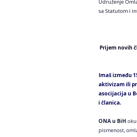
Udruženje Omlad
sa Statutom i i
Prijem novih č
Imaš između 15
aktivizam ili 
asocijacija u 
i članica.
ONA u BiH
okup
pismenost, omla