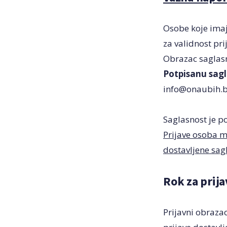
Osobe koje imaj
za validnost pri
Obrazac saglasn
Potpisanu sag
info@onaubih.
Saglasnost je p
Prijave osoba m
dostavljene sagl
Rok za prij
Prijavni obraza