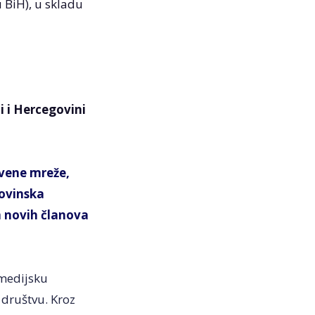
 BiH), u skladu
i i Hercegovini
tvene mreže,
novinska
m novih članova
 medijsku
 društvu. Kroz