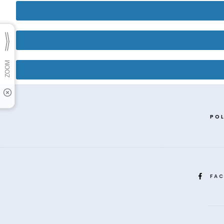
POL
FA