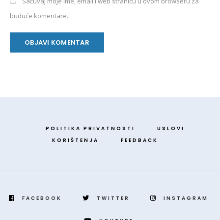
Sačuvaj moje ime, email i web stranicu u ovom browseru za
buduće komentare.
POLITIKA PRIVATNOSTI
USLOVI
KORIŠTENJA
FEEDBACK
FACEBOOK
TWITTER
INSTAGRAM