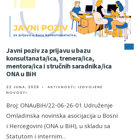
Javni poziv za prijavu u bazu
konsultanata/ica, trenera/ica,
mentora/ica i stručnih saradnika/ica
ONA u BiH
22 JUNA, 2026
•
AKTIVNOSTI
,
IZDVOJENE
NOVOSTI
Broj: ONAuBiH/22-06-26-01 Udruženje
Omladinska novinska asocijacija u Bosni
i Hercegovini (ONA u BiH), u skladu sa
Statutom i internim
...