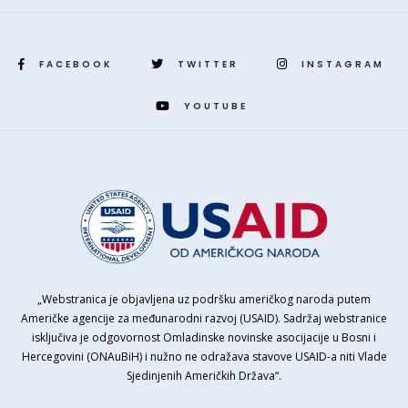
FACEBOOK
TWITTER
INSTAGRAM
YOUTUBE
„Webstranica je objavljena uz podršku američkog naroda putem
Američke agencije za međunarodni razvoj (USAID). Sadržaj webstranice
isključiva je odgovornost Omladinske novinske asocijacije u Bosni i
Hercegovini (ONAuBiH) i nužno ne odražava stavove USAID-a niti Vlade
Sjedinjenih Američkih Država“.