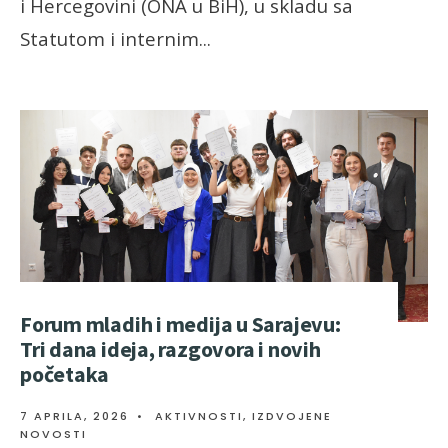
i Hercegovini (ONA u BiH), u skladu sa
Statutom i internim
...
Forum mladih i medija u Sarajevu:
Tri dana ideja, razgovora i novih
početaka
7 APRILA, 2026
•
AKTIVNOSTI
,
IZDVOJENE
NOVOSTI