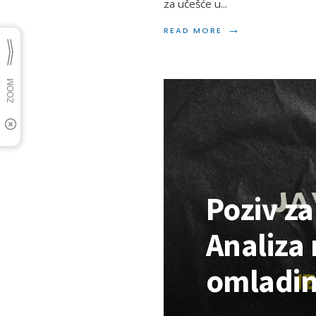
za učešće u
...
→
READ MORE
Poziv za
Analiza
omladin