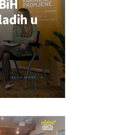
uBiH
ladih u
→
READ MORE