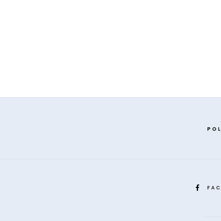
POL
FA