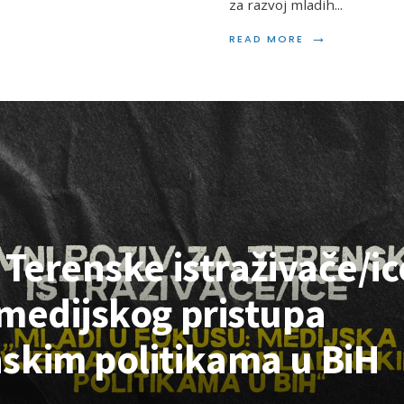
za razvoj mladih
...
→
READ MORE
 Terenske istraživače/ic
 medijskog pristupa
skim politikama u BiH