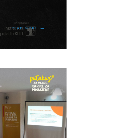
→
READ MORE