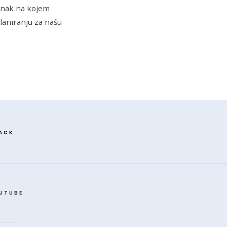
anak na kojem
laniranju za našu
ACK
UTUBE