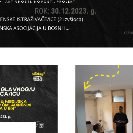
•
AKTIVNOSTI
,
NOVOSTI
,
PROJEKTI
ENSKE ISTRAŽIVAČE/ICE (2 izvšioca)
KA ASOCIJACIJA U BOSNI I
...