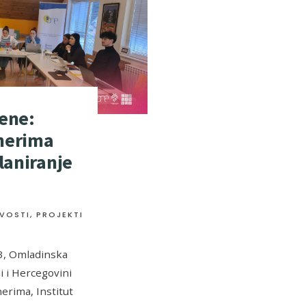
ene:
nerima
laniranje
VOSTI
,
PROJEKTI
3, Omladinska
i i Hercegovini
erima, Institut