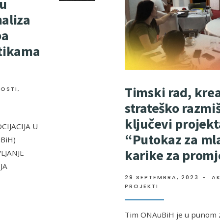
/u
naliza
pa
itikama
Timski rad, krea
NOSTI
,
strateško razmiš
ključevi projekt
IJACIJA U
“Putokaz za ml
BiH)
karike za prom
LJANJE
JA
29 SEPTEMBRA, 2023
•
A
PROJEKTI
Tim ONAuBiH je u punom 