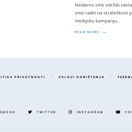
Nedavno smo održali sast
smo radili na strateškom p
medijsku kampanju
...
→
READ MORE
ITIKA PRIVATNOSTI
USLOVI KORIŠTENJA
FEEDB
CEBOOK
TWITTER
INSTAGRAM
YO