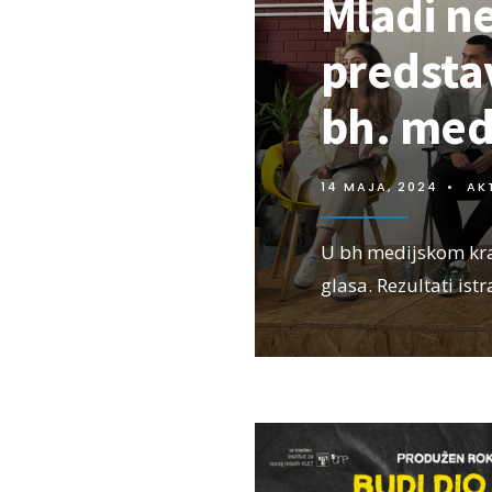
Mladi ne
predstav
bh. med
14 MAJA, 2024
•
AK
U bh medijskom kraj
glasa. Rezultati istr