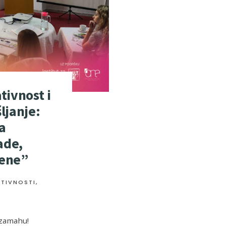
tivnost i
ljanje:
a
ade,
jene”
KTIVNOSTI
,
zamahu!