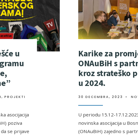
Karike za promj
ešće u
ONAuBiH s part
ogramu
kroz strateško p
e,
u 2024.
ne”
30 DECEMBRA, 2023
•
NO
I
,
PROJEKTI
U periodu 15.12-17.12.202
a asocijacija
novinska asocijacija u Bosn
iH) poziva
(ONAuBiH) zajedno s partn
da se prijave