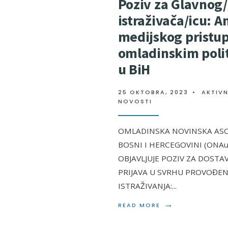
Poziv za Glavnog
istraživača/icu: A
medijskog pristu
omladinskim pol
u BiH
25 OKTOBRA, 2023
•
AKTIV
NOVOSTI
OMLADINSKA NOVINSKA ASOC
BOSNI I HERCEGOVINI (ONAu
OBJAVLJUJE POZIV ZA DOSTAV
PRIJAVA U SVRHU PROVOĐEN
ISTRAŽIVANJA:
...
→
READ MORE