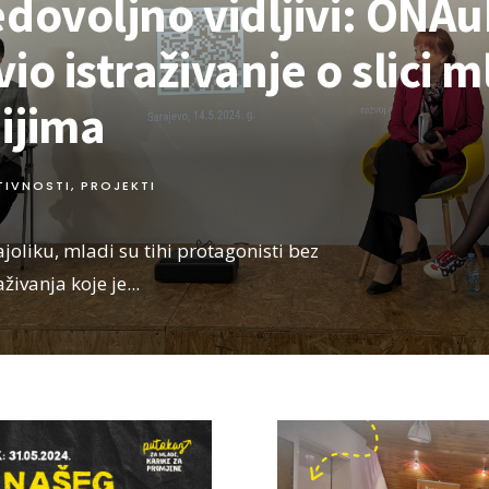
dovoljno vidljivi: ONA
io istraživanje o slici m
ijima
TIVNOSTI
,
PROJEKTI
oliku, mladi su tihi protagonisti bez
aživanja koje je
...