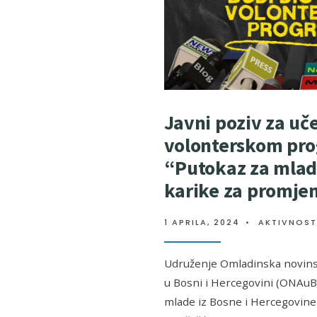
Javni poziv za uč
volonterskom pr
“Putokaz za mlad
karike za promje
1 APRILA, 2024
•
AKTIVNOST
Udruženje Omladinska novinsk
u Bosni i Hercegovini (ONAuB
mlade iz Bosne i Hercegovine 