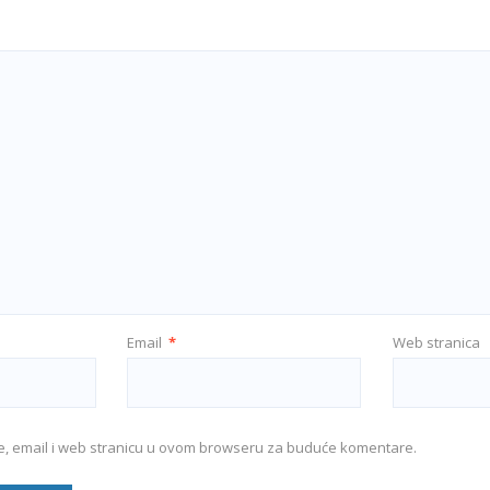
Email
*
Web stranica
e, email i web stranicu u ovom browseru za buduće komentare.