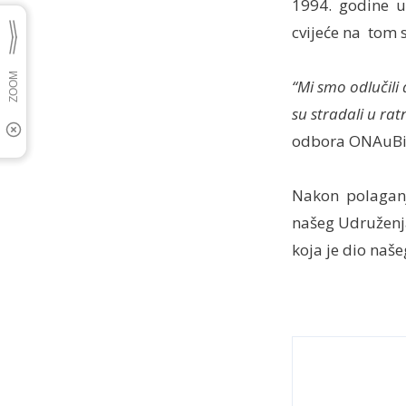
1994. godine u 
cvijeće na tom s
“Mi smo odlučili
su stradali u rat
odbora ONAuBi
Nakon polaganje
našeg Udruženja
koja je dio naš
←