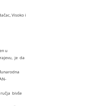
ačac, Visoko i
žen u
rajevu, je da
eđunarodna
WAN‐
ručja bivše