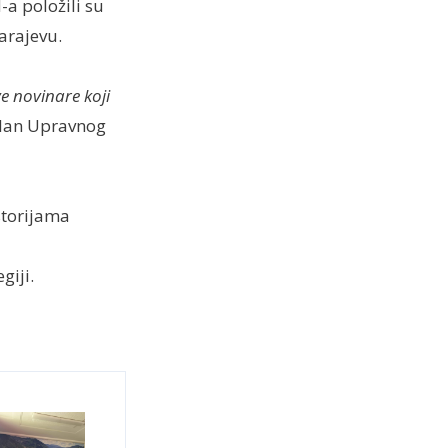
a položili su
arajevu.
e novinare koji
član Upravnog
storijama
giji.