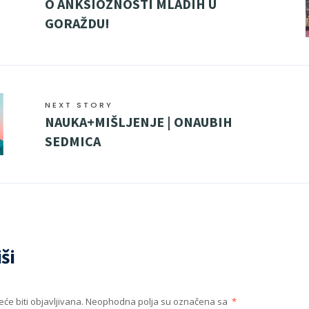
O ANKSIOZNOSTI MLADIH U
GORAŽDU!
NEXT STORY
NAUKA+MIŠLJENJE | ONAUBIH
SEDMICA
ši
će biti objavljivana.
Neophodna polja su označena sa
*