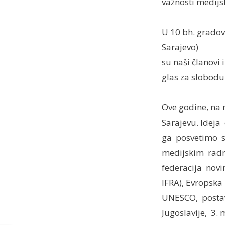
važnosti medijsk
U 10 bh. gradova
Sarajevo)
su naši članovi 
glas za slobodu 
Ove godine, na 
Sarajevu. Idej
ga posvetimo s
medijskim radn
federacija novin
IFRA), Evropska 
UNESCO, postav
Jugoslavije, 3. 