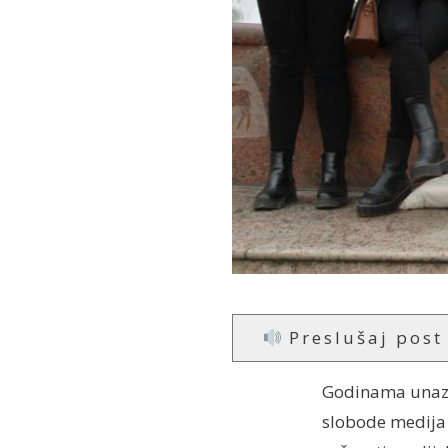
Preslušaj post
Godinama unazad
slobode medija š