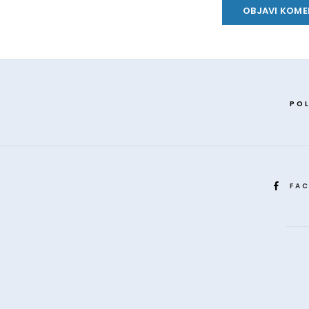
POL
FA