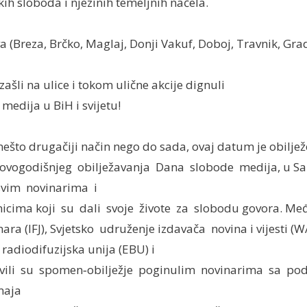
ih sloboda i njezinih temeljnih načela.
 (Breza, Brčko, Maglaj, Donji Vakuf, Doboj, Travnik, Grad
izašli na ulice i tokom ulične akcije dignuli
medija u BiH i svijetu!
nešto drugačiji način nego do sada, ovaj datum je obilje
a ovogodišnjeg obilježavanja Dana slobode medija, u Sa
vim novinarima i
icima koji su dali svoje živote za slobodu govora. M
ara (IFJ), Svjetsko udruženje izdavača novina i vijesti (
radiodifuzijska unija (EBU) i
ili su spomen‐obilježje poginulim novinarima sa pod
maja