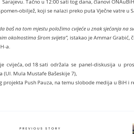
Sarajevu. Tačno u 12:00 sati tog dana, članovi ONAuBiH-
pomen‐obiljež, koji se nalazi preko puta Vječne vatre u S
 da baš na tom mjestu položimo cvijeće u znak sjećanja na sv
nim okolnostima širom svijeta”,
istakao je Ammar Grabić, 
H-a.
 cvijeća, od 18 sati održala se panel‐diskusija u pro
 (Ul. Mula Mustafe Bašeskije 7),
eg projekta Push Pauza, na temu slobode medija u BiH i re
PREVIOUS STORY