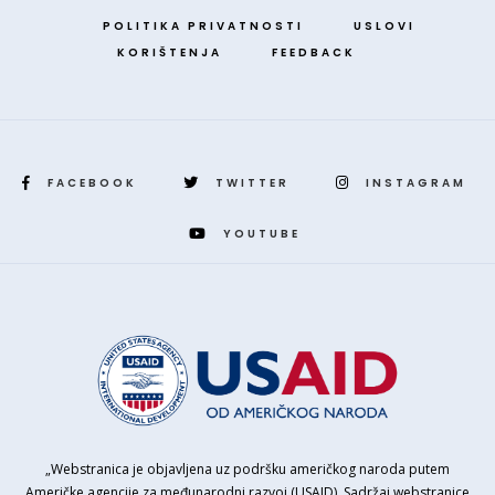
POLITIKA PRIVATNOSTI
USLOVI
KORIŠTENJA
FEEDBACK
FACEBOOK
TWITTER
INSTAGRAM
YOUTUBE
„Webstranica je objavljena uz podršku američkog naroda putem
Američke agencije za međunarodni razvoj (USAID). Sadržaj webstranice