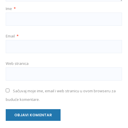
Ime
*
Email
*
Web stranica
Sačuvaj moje ime, email i web stranicu u ovom browseru za
buduće komentare.