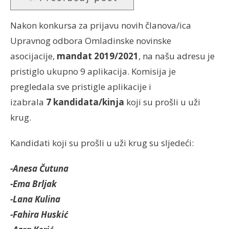
Nakon konkursa za prijavu novih članova/ica
Upravnog odbora Omladinske novinske
asocijacije,
mandat 2019/2021
, na našu adresu je
pristiglo ukupno 9 aplikacija. Komisija je
pregledala sve pristigle aplikacije i
izabrala
7 kandidata/kinja
koji su prošli u uži
krug.
Kandidati koji su prošli u uži krug su sljedeći:
-Anesa Čutuna
-Ema Brljak
-Lana Kulina
-Fahira Huskić