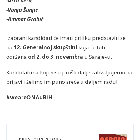
-Azra Kerić
-Vanja Šunjić
-Ammar Grabić
Izabrani kandidati će imati priliku predstaviti se
na
12. Generalnoj skupštini
koja će biti
održana
od 2. do 3
.
novembra
u Sarajevu.
Kandidatima koji nisu prošli dalje zahvaljujemo na
prijavi i želimo im puno sreće u daljem radu!
#weareONAuBiH
PREVIOUS STORY