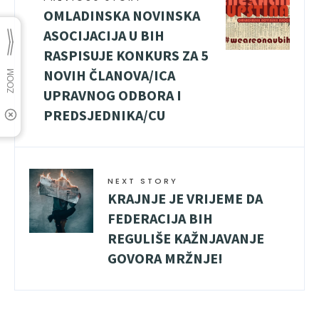
OMLADINSKA NOVINSKA
ASOCIJACIJA U BIH
RASPISUJE KONKURS ZA 5
NOVIH ČLANOVA/ICA
UPRAVNOG ODBORA I
PREDSJEDNIKA/CU
NEXT STORY
KRAJNJE JE VRIJEME DA
FEDERACIJA BIH
REGULIŠE KAŽNJAVANJE
GOVORA MRŽNJE!