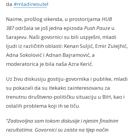
da
#mladinesute
!
Naime, prošlog vikenda, u prostorijama
HUB
387
održala se još jedna epizoda
Push Pauze
u
Sarajevu. Naši govornici su bili uspješni, mladi
ljudi iz različitih oblasti: Kenan Suljić, Emir Zulejhić,
Adna Sokolović i Adnan Bajramović, a
moderatorica je bila naša Azra Kerić.
Uz živu diskusiju gostiju-govornika i publike, mladi
su pokazali da su itekako zainteresovanu za
trenutnu društveno-političku situaciju u BiH, kao i
ostalih problema koji ih se tiču.
“Zadovoljna sam tokom diskusije i njenim finalnim
rezultatima. Govornici su zaista na lijep način