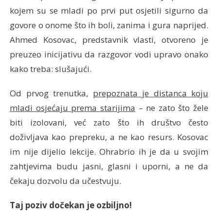
kojem su se mladi po prvi put osjetili sigurno da
govore o onome što ih boli, zanima i gura naprijed.
Ahmed Kosovac, predstavnik vlasti, otvoreno je
preuzeo inicijativu da razgovor vodi upravo onako
kako treba: slušajući.
Od prvog trenutka,
prepoznata je distanca koju
mladi osjećaju prema starijima
– ne zato što žele
biti izolovani, već zato što ih društvo često
doživljava kao prepreku, a ne kao resurs. Kosovac
im nije dijelio lekcije. Ohrabrio ih je da u svojim
zahtjevima budu jasni, glasni i uporni, a ne da
čekaju dozvolu da učestvuju.
Taj poziv dočekan je ozbiljno!