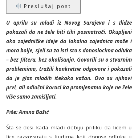
Preslušaj post
U aprilu su mladi iz Novog Sarajeva i s Ilidže
pokazali da ne žele biti tihi posmatrači.
Okupljeni
oko zajedničke ideje da lokalna zajednica može i
mora bolje, sjeli su za isti sto s donosiocima odluka
– bez filtera, bez okolišanja. Govorili su o stvarnim
problemima, tražili konkretne odgovore i pokazali
da je glas mladih itekako važan. Ovo su njihovi
prvi, ali odlučni koraci ka promjenama koje ne žele
više samo zamišljati.
Piše: Amina Bašić
Šta se desi kada mladi dobiju priliku da licem u
lice razgovaraju s ljudima koji donose odluke u