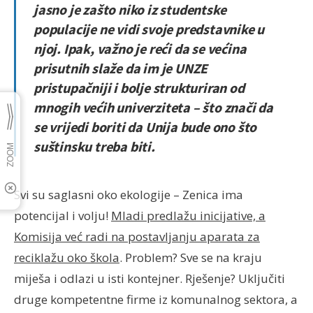
jasno je zašto niko iz studentske
populacije ne vidi svoje predstavnike u
njoj. Ipak, važno je reći da se većina
prisutnih slaže da im je UNZE
pristupačniji i bolje strukturiran od
mnogih većih univerziteta – što znači da
se vrijedi boriti da Unija bude ono što
suštinsku treba biti.
Svi su saglasni oko ekologije – Zenica ima
potencijal i volju!
Mladi predlažu inicijative, a
Komisija već radi na postavljanju aparata za
reciklažu oko škola
. Problem? Sve se na kraju
miješa i odlazi u isti kontejner. Rješenje? Uključiti
druge kompetentne firme iz komunalnog sektora, a