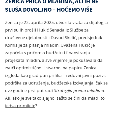
ZENICA PRIČA O MLAĐIMA, ALI IH NE
SLUŠA DOVOLJNO – HOĆEMO VIŠE
Zenica je 22. aprila 2025. otvorila vrata za dijalog, a
prvi su ih prošli Hukić Senada iz Službe za
društvene djelatnosti i Davud Skelić, predsjednik
Komisije za pitanja mladih. Uvažena Hukić je
započela s pričom o budžetu i finansiranju
projekata mladih, a sve vrijeme je pokušavala da
zvuči optimistično. I stvarno, na papiru Zenica
izgleda kao grad pun prilika – redovni javni pozivi,
podrška za udruženja, budžetska izdvajanja, čak se
ove godine prvi put radi
Strategija prema mladima
.
Ali,
ako je sve tako sjajno, zašto se čini da mladi to
jedva primijete
?