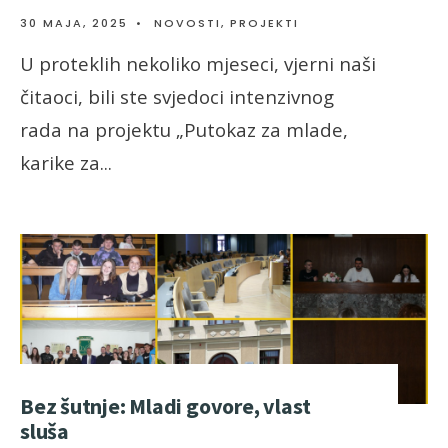
30 MAJA, 2025
•
NOVOSTI
,
PROJEKTI
U proteklih nekoliko mjeseci, vjerni naši
čitaoci, bili ste svjedoci intenzivnog
rada na projektu „Putokaz za mlade,
karike za
...
Bez šutnje: Mladi govore, vlast
sluša