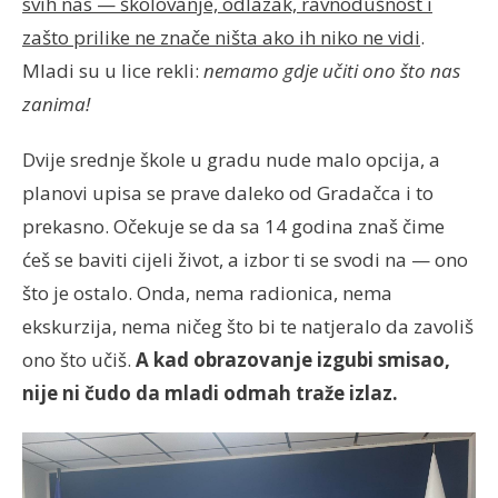
svih nas — školovanje, odlazak, ravnodušnost i
zašto prilike ne znače ništa ako ih niko ne vidi
.
Mladi su u lice rekli:
nemamo gdje učiti ono što nas
zanima!
Dvije srednje škole u gradu nude malo opcija, a
planovi upisa se prave daleko od Gradačca i to
prekasno. Očekuje se da sa 14 godina znaš čime
ćeš se baviti cijeli život, a izbor ti se svodi na — ono
što je ostalo. Onda, nema radionica, nema
ekskurzija, nema ničeg što bi te natjeralo da zavoliš
ono što učiš.
A kad obrazovanje izgubi smisao,
nije ni čudo da mladi odmah traže izlaz.