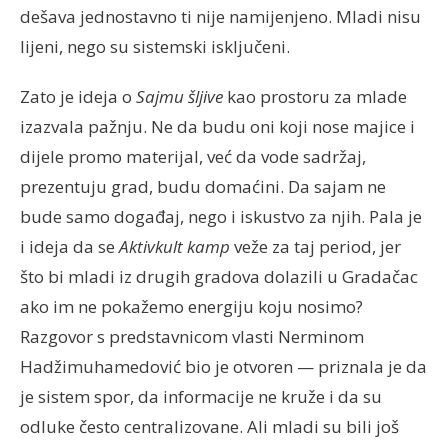
dešava jednostavno ti nije namijenjeno. Mladi nisu
lijeni, nego su sistemski isključeni.
Zato je ideja o
Sajmu šljive
kao prostoru za mlade
izazvala pažnju. Ne da budu oni koji nose majice i
dijele promo materijal, već da vode sadržaj,
prezentuju grad, budu domaćini. Da sajam ne
bude samo događaj, nego i iskustvo za njih. Pala je
i ideja da se
Aktivkult kamp
veže za taj period, jer
što bi mladi iz drugih gradova dolazili u Gradačac
ako im ne pokažemo energiju koju nosimo?
Razgovor s predstavnicom vlasti Nerminom
Hadžimuhamedović bio je otvoren — priznala je da
je sistem spor, da informacije ne kruže i da su
odluke često centralizovane. Ali mladi su bili još