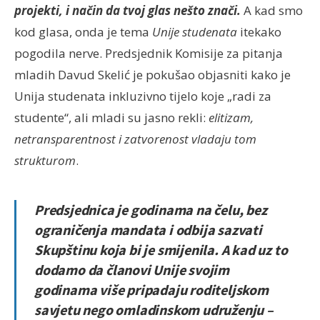
projekti, i način da tvoj glas nešto znači.
A kad smo
kod glasa, onda je tema
Unije studenata
itekako
pogodila nerve. Predsjednik Komisije za pitanja
mladih Davud Skelić je pokušao objasniti kako je
Unija studenata inkluzivno tijelo koje „radi za
studente“, ali mladi su jasno rekli:
elitizam,
netransparentnost i zatvorenost vladaju tom
strukturom
.
Predsjednica je godinama na čelu, bez
ograničenja mandata i odbija sazvati
Skupštinu koja bi je smijenila. A kad uz to
dodamo da članovi Unije svojim
godinama više pripadaju roditeljskom
savjetu nego omladinskom udruženju –