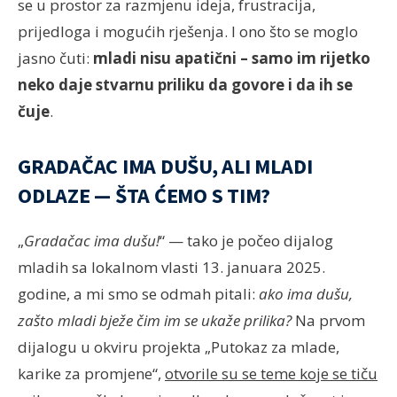
se u prostor za razmjenu ideja, frustracija,
prijedloga i mogućih rješenja. I ono što se moglo
jasno čuti:
mladi nisu apatični – samo im rijetko
neko daje stvarnu priliku da govore i da ih se
čuje
.
GRADAČAC IMA DUŠU, ALI MLADI
ODLAZE — ŠTA ĆEMO S TIM?
„
Gradačac ima dušu!
“ — tako je počeo dijalog
mladih sa lokalnom vlasti 13. januara 2025.
godine, a mi smo se odmah pitali:
ako ima dušu,
zašto mladi bježe čim im se ukaže prilika?
Na prvom
dijalogu u okviru projekta „Putokaz za mlade,
karike za promjene“,
otvorile su se teme koje se tiču