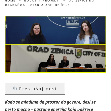
HOME
NOVOSTI
,
PROJEKTI
OD ZENICE DO
GRADAČCA – GLAS MLADIH SE ČUJE!
Preslušaj post
Kada se mladima da prostor da govore, desi se
nešto moćno – nastane energija koja pokreće