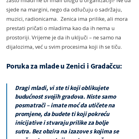
zašto mladi ne bi imali ulogu u organizaciji? Ne da
sjede na margini, nego da odlučuju o sadržaju,
muzici, radionicama.
Zenica ima prilike, ali mora
prestati pričati o mladima kao da ih nema u
prostoriji. Vrijeme je da ih uključi – ne samo na
dijalozima, već u svim procesima koji ih se tiču.
Poruka za mlade u Zenici i Gradačcu:
Dragi mladi, vi ste ti koji oblikujete
budućnost svojih gradova. Niste samo
posmatrači – imate moć da utičete na
promjene, da budete ti koji pokreću
inicijative i stvaraju prilike za bolje
sutra. Bez obzira na izazove s kojima se