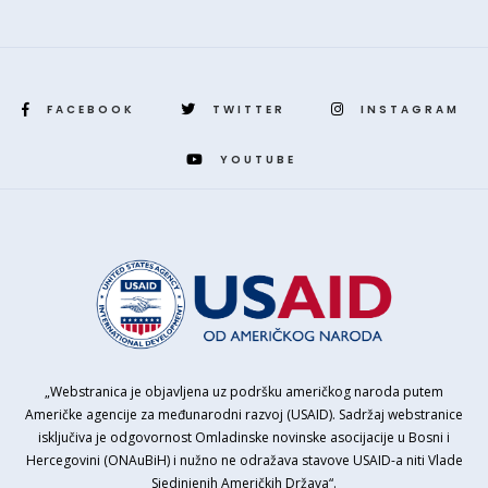
FACEBOOK
TWITTER
INSTAGRAM
YOUTUBE
„Webstranica je objavljena uz podršku američkog naroda putem
Američke agencije za međunarodni razvoj (USAID). Sadržaj webstranice
isključiva je odgovornost Omladinske novinske asocijacije u Bosni i
Hercegovini (ONAuBiH) i nužno ne odražava stavove USAID-a niti Vlade
Sjedinjenih Američkih Država“.