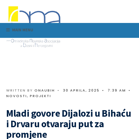
MAIN MENU
WRITTEN BY
ONAUBIH
•
30 APRILA, 2025
•
7:39 AM
•
NOVOSTI
,
PROJEKTI
Mladi govore Dijalozi u Bihaću
i Drvaru otvaraju put za
promjene