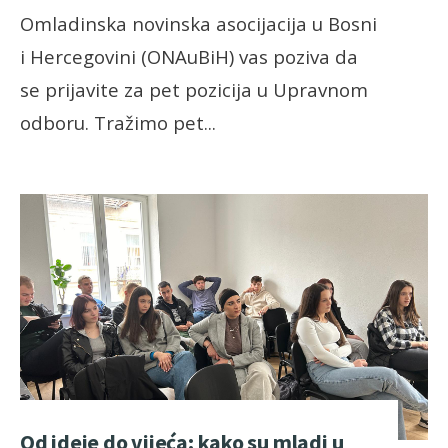
Omladinska novinska asocijacija u Bosni
i Hercegovini (ONAuBiH) vas poziva da
se prijavite za pet pozicija u Upravnom
odboru. Tražimo pet
...
Od ideje do vijeća: kako su mladi u