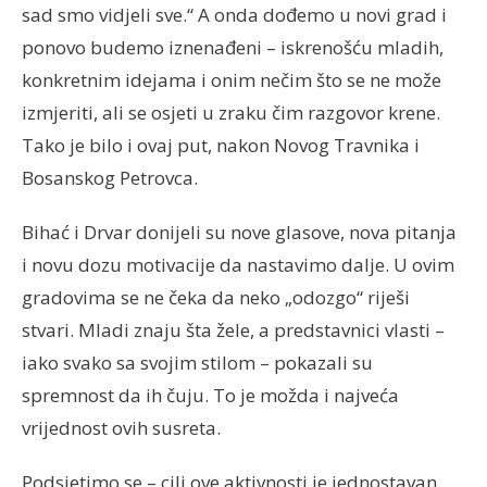
sad smo vidjeli sve.“ A onda dođemo u novi grad i
ponovo budemo iznenađeni – iskrenošću mladih,
konkretnim idejama i onim nečim što se ne može
izmjeriti, ali se osjeti u zraku čim razgovor krene.
Tako je bilo i ovaj put, nakon Novog Travnika i
Bosanskog Petrovca.
Bihać i Drvar donijeli su nove glasove, nova pitanja
i novu dozu motivacije da nastavimo dalje. U ovim
gradovima se ne čeka da neko „odozgo“ riješi
stvari. Mladi znaju šta žele, a predstavnici vlasti –
iako svako sa svojim stilom – pokazali su
spremnost da ih čuju. To je možda i najveća
vrijednost ovih susreta.
Podsjetimo se – cilj ove aktivnosti je jednostavan,