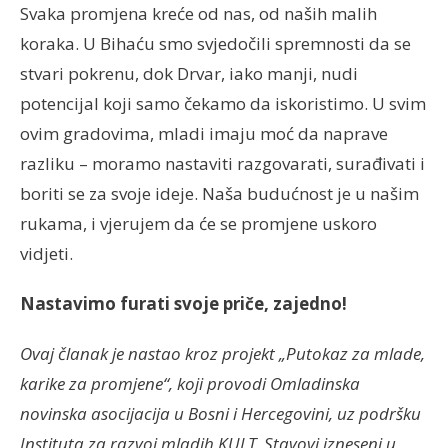
Svaka promjena kreće od nas, od naših malih
koraka. U Bihaću smo svjedočili spremnosti da se
stvari pokrenu, dok Drvar, iako manji, nudi
potencijal koji samo čekamo da iskoristimo. U svim
ovim gradovima, mladi imaju moć da naprave
razliku – moramo nastaviti razgovarati, surađivati i
boriti se za svoje ideje. Naša budućnost je u našim
rukama, i vjerujem da će se promjene uskoro
vidjeti.
Nastavimo furati svoje priče, zajedno!
Ovaj članak je nastao kroz projekt „Putokaz za mlade,
karike za promjene“, koji provodi Omladinska
novinska asocijacija u Bosni i Hercegovini, uz podršku
Instituta za razvoj mladih KULT. Stavovi izneseni u