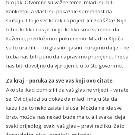
bio jak. Otvorene su važne teme, mladi su bili
konkretni, a vlasti su pokazale spremnost da
slušaju. I to je već korak naprijed. Jer znaš šta? Nije
bitno koliko nas je, nego koliko smo spremni da
kažemo, predložimo i pokrenemo. Mladi u Ključu
su to uradili – i to glasno i jasno. Furajmo dalje – ne
treba nas biti puno da napravimo promjenu. Treba
nas biti dovoljno da vjerujemo u to što govorimo.
Za kraj – poruka za sve vas koji ovo čitate:
Ako ste ikad pomislili da vaš glas ne vrijedi – varate
se. Ovi dijalozi su dokaz da mladi imaju šta da
kažu i da to neko zaista i sluša. Možda ne ide sve
brzo, možda nas nekad bude malo, ali svaka ideja,
svaki prijedlog, svaki vaš glas – pravi razliku. Zato,
furaj dalje
, pitaj, predloži, mijenjaj.