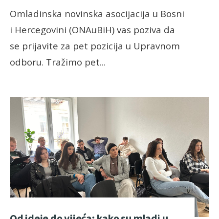
Omladinska novinska asocijacija u Bosni
i Hercegovini (ONAuBiH) vas poziva da
se prijavite za pet pozicija u Upravnom
odboru. Tražimo pet
...
Od ideje do vijeća: kako su mladi u