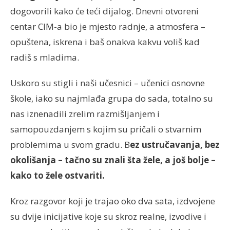
dogovorili kako će teći dijalog. Dnevni otvoreni
centar CIM-a bio je mjesto radnje, a atmosfera –
opuštena, iskrena i baš onakva kakvu voliš kad
radiš s mladima.
Uskoro su stigli i naši učesnici – učenici osnovne
škole, iako su najmlađa grupa do sada, totalno su
nas iznenadili zrelim razmišljanjem i
samopouzdanjem s kojim su pričali o stvarnim
problemima u svom gradu. B
ez ustručavanja, bez
okolišanja – tačno su znali šta žele, a još bolje –
kako to žele ostvariti.
Kroz razgovor koji je trajao oko dva sata, izdvojene
su dvije inicijative koje su skroz realne, izvodive i