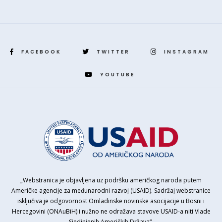
FACEBOOK
TWITTER
INSTAGRAM
YOUTUBE
„Webstranica je objavljena uz podršku američkog naroda putem
Američke agencije za međunarodni razvoj (USAID). Sadržaj webstranice
isključiva je odgovornost Omladinske novinske asocijacije u Bosni i
Hercegovini (ONAuBiH) i nužno ne odražava stavove USAID-a niti Vlade
Sjedinjenih Američkih Država“.