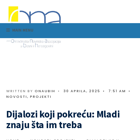
MAIN MENU
WRITTEN BY
ONAUBIH
•
30 APRILA, 2025
•
7:51 AM
•
NOVOSTI
,
PROJEKTI
Dijalozi koji pokreću: Mladi
znaju šta im treba