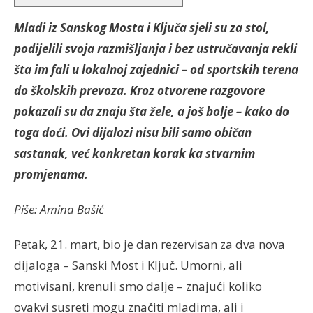
Mladi
iz
Sanskog
Mosta
i
Ključa
sjeli
su
za
stol
,
podijelili
svoja
razmišljanja
i
bez
ustručavanja
rekli
šta
im
fali
u
lokalnoj
zajednici
– od
sportskih
terena
do
školskih
prevoza
.
Kroz
otvorene
razgovore
pokazali
su
da
znaju
šta
žele
, a
još
bolje
–
kako
do
toga
doći
. Ovi
dijalozi
nisu
bili
samo
običan
sastanak
,
već
konkretan
korak
ka
stvarnim
promjenama
.
Piše: Amina Bašić
Petak, 21. mart, bio je dan rezervisan za dva nova
dijaloga – Sanski Most i Ključ. Umorni, ali
motivisani, krenuli smo dalje – znajući koliko
ovakvi susreti mogu značiti mladima, ali i