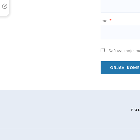
Ime
*
Sačuvaj moje im
POL