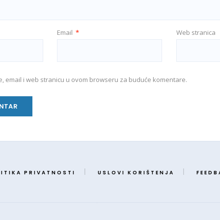
Email
*
Web stranica
e, email i web stranicu u ovom browseru za buduće komentare.
ITIKA PRIVATNOSTI
USLOVI KORIŠTENJA
FEEDB