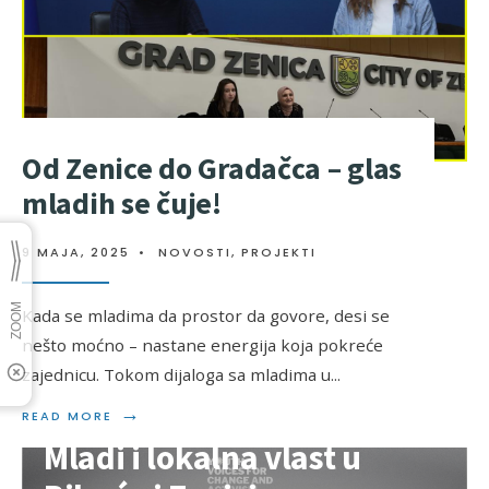
Od Zenice do Gradačca – glas
mladih se čuje!
9 MAJA, 2025
•
NOVOSTI
,
PROJEKTI
Kada se mladima da prostor da govore, desi se
nešto moćno – nastane energija koja pokreće
zajednicu. Tokom dijaloga sa mladima u
...
→
READ MORE
Mladi i lokalna vlast u