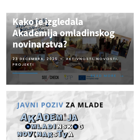
Kako je izgledala
Akademija omladinskog
novinarstva?
23 DECEMBRA, 2025
•
AKTIVNOSTI
,
NOVOSTI
,
PROJEKTI
→
READ MORE