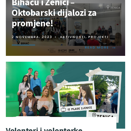
Bihaću i Zenici –
Oktobarski dijalozi za
promjene!
2 NOVEMBRA, 2023
•
AKTIVNOSTI
,
PROJEKTI
→
READ MORE
Volonteri i volonterke