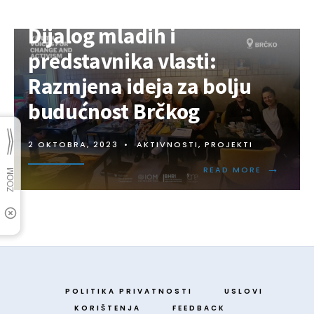
Dijalog mladih i
predstavnika vlasti:
Razmjena ideja za bolju
budućnost Brčkog
2 OKTOBRA, 2023
•
AKTIVNOSTI
,
PROJEKTI
→
READ MORE
POLITIKA PRIVATNOSTI
USLOVI
KORIŠTENJA
FEEDBACK