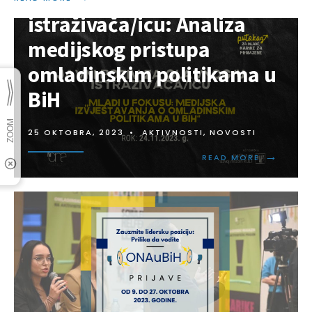
istraživača/icu: Analiza
medijskog pristupa
omladinskim politikama u
BiH
25 OKTOBRA, 2023
•
AKTIVNOSTI
,
NOVOSTI
→
READ MORE