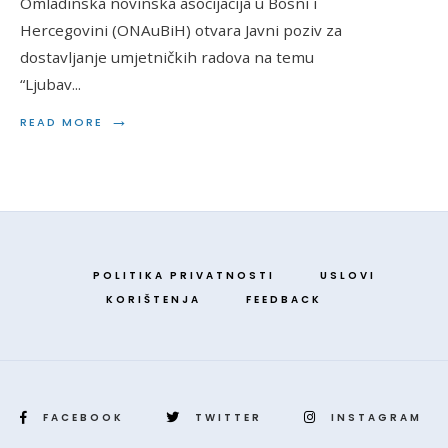
Omladinska novinska asocijacija u Bosni i
Hercegovini (ONAuBiH) otvara Javni poziv za
dostavljanje umjetničkih radova na temu
“Ljubav
...
→
READ MORE
POLITIKA PRIVATNOSTI
USLOVI
KORIŠTENJA
FEEDBACK
FACEBOOK
TWITTER
INSTAGRAM