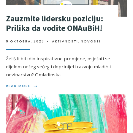
Zauzmite lidersku poziciju:
Prilika da vodite ONAuBiH!
9 OKTOBRA, 2023
•
AKTIVNOSTI
,
NOVOSTI
Želiš li biti dio inspirativne promjene, osjećati se
dijelom nečeg većeg i doprinijeti razvoju mladih i
novinarstvu? Omladinska
...
→
READ MORE