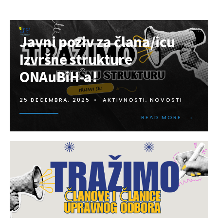
Javni poziv za člana/icu
Izvršne strukture
ONAuBiH-a!
25 DECEMBRA, 2025
•
AKTIVNOSTI
,
NOVOSTI
→
READ MORE