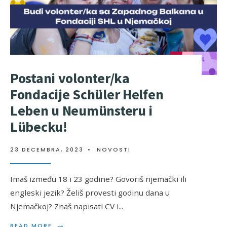
Postani volonter/ka
Fondacije Schüler Helfen
Leben u Neumünsteru i
Lübecku!
23 DECEMBRA, 2023
•
NOVOSTI
Imaš između 18 i 23 godine? Govoriš njemački ili
engleski jezik? Želiš provesti godinu dana u
Njemačkoj? Znaš napisati CV i
...
Poziv za Glavnog/u
→
READ MORE