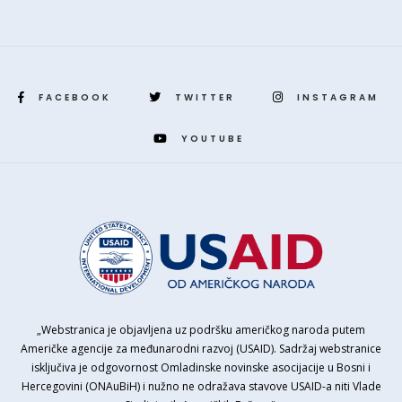
FACEBOOK
TWITTER
INSTAGRAM
YOUTUBE
„Webstranica je objavljena uz podršku američkog naroda putem
Američke agencije za međunarodni razvoj (USAID). Sadržaj webstranice
isključiva je odgovornost Omladinske novinske asocijacije u Bosni i
Hercegovini (ONAuBiH) i nužno ne odražava stavove USAID-a niti Vlade