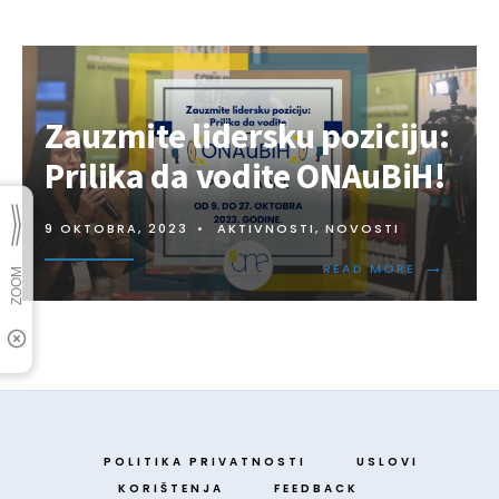
Zauzmite lidersku poziciju:
Prilika da vodite ONAuBiH!
9 OKTOBRA, 2023
•
AKTIVNOSTI
,
NOVOSTI
→
READ MORE
POLITIKA PRIVATNOSTI
USLOVI
KORIŠTENJA
FEEDBACK