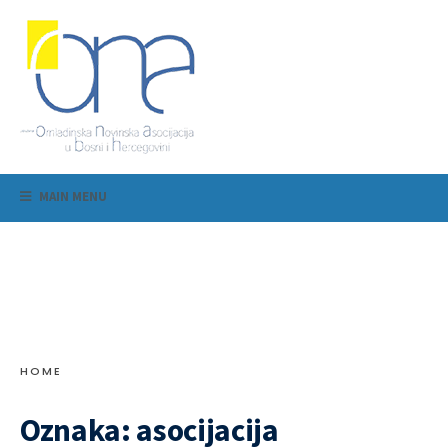
MAIN MENU
HOME
Oznaka:
asocijacija