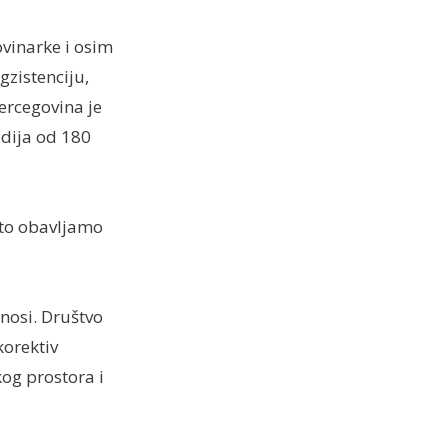
ovinarke i osim
zistenciju,
ercegovina je
edija od 180
što obavljamo
nosi. Društvo
korektiv
kog prostora i