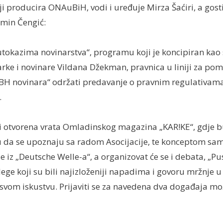
i producira ONAuBiH, vodi i uređuje Mirza Šaćiri, a gosti
amin Čengić:
utokazima novinarstva“, programu koji je koncipiran kao 
rke i novinare Vildana Džekman, pravnica u liniji za po
BH novinara“ održati predavanje o pravnim regulativama 
.
e i otvorena vrata Omladinskog magazina „KAR!KE“, gdje b
 da se upoznaju sa radom Asocijacije, te konceptom s
je iz „Deutsche Welle-a“, a organizovat će se i debata, „P
ege koji su bili najizloženiji napadima i govoru mržnje u
o svom iskustvu. Prijaviti se za navedena dva događaja m