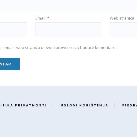
Email
*
Web stranica
e, email i web stranicu u ovom browseru za buduće komentare.
ITIKA PRIVATNOSTI
USLOVI KORIŠTENJA
FEEDB