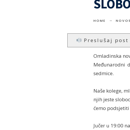
SLOBO
HOME
NOVOS
Preslušaj post
Omladinska novi
Međunarodni dan
sedmice.
Naše kolege, ml
njih jeste slob
ćemo podsjetiti
Jučer u 19:00 n