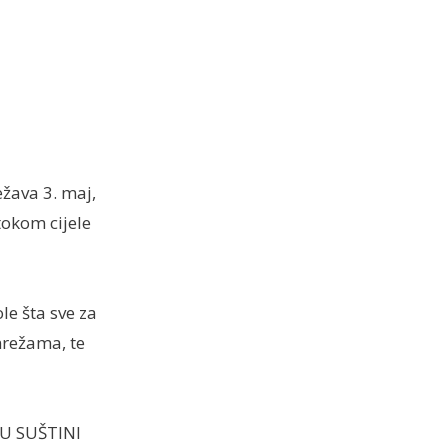
ežava 3. maj,
tokom cijele
le šta sve za
mrežama, te
„U SUŠTINI