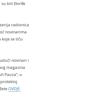
 su bili Đorđe
serija radionica
moć novinarima
koje se tiču
udući novinari i
amog magazina
ush Pauza“, u
 protekloj
ožete
OVDJE.