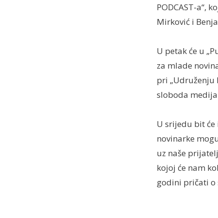
PODCAST-a“, koj
Mirković i Benj
U petak će u „P
za mlade novina
pri „Udruženju 
sloboda medija
U srijedu bit ć
novinarke mogu
uz naše prijatel
kojoj će nam kol
godini pričati 