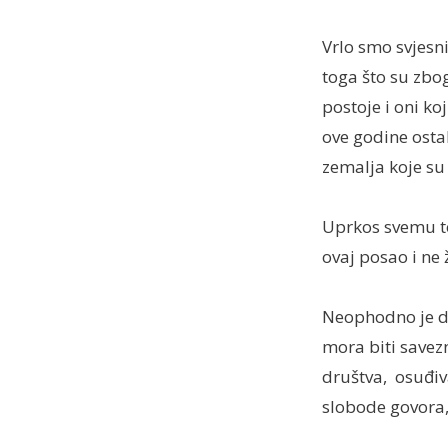
Vrlo smo svjesni
toga što su zbo
postoje i oni k
ove godine osta
zemalja koje su 
Uprkos svemu to
ovaj posao i ne
Neophodno je da
mora biti savez
društva, osuđiv
slobode govora,