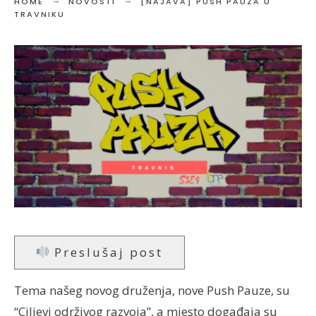
HOME
NOVOSTI
[NAJAVA] PUSH PAUZA U
TRAVNIKU
Preslušaj post
Tema našeg novog druženja, nove Push Pauze, su
“Ciljevi održivog razvoja”, a mjesto događaja su