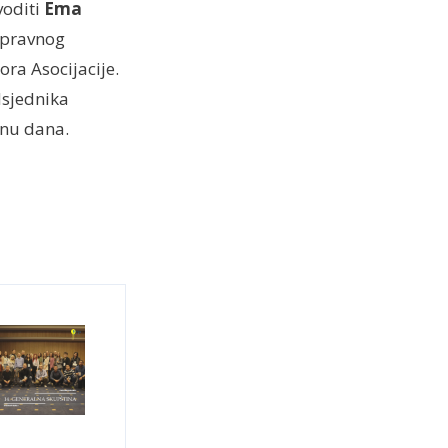
voditi
Ema
Upravnog
ra Asocijacije.
dsjednika
inu dana.