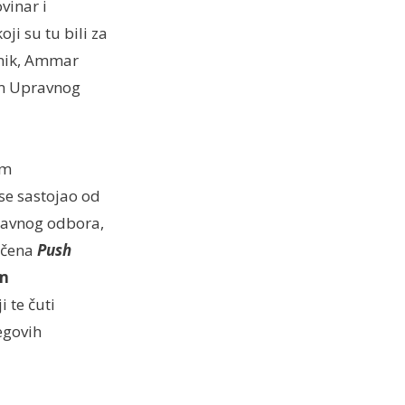
ovinar i
i su tu bili za
dnik, Ammar
kom Upravnog
em
se sastojao od
pravnog odbora,
ličena
Push
m
i te čuti
egovih