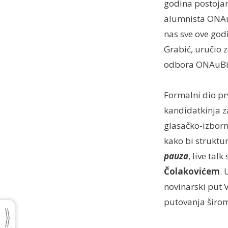
godina postojan
alumnista ONAuB
nas sve ove god
Grabić, uručio 
odbora ONAuBiH-
Formalni dio pr
kandidatkinja z
glasačko-izborn
kako bi struktu
pauza
, live tal
Čolakovićem
. 
novinarski put 
putovanja širom