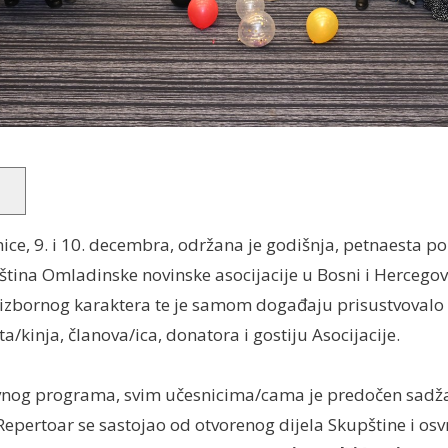
ce, 9. i 10. decembra, održana je godišnja, petnaesta p
tina Omladinske novinske asocijacije u Bosni i Hercegovi
o-izbornog karaktera te je samom događaju prisustvovalo
a/kinja, članova/ica, donatora i gostiju Asocijacije.
og programa, svim učesnicima/cama je predočen sadža
Repertoar se sastojao od otvorenog dijela Skupštine i osv