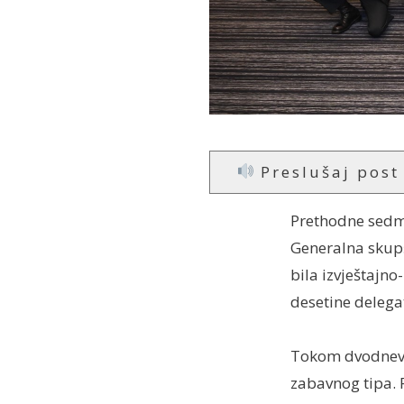
Preslušaj post
Prethodne sedmi
Generalna skupš
bila izvještajn
desetine delegat
Tokom dvodnevn
zabavnog tipa. 