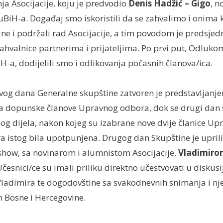
ja Asocijacije, koju je predvodio
Denis Hadžić – Gigo
, n
iH-a. Događaj smo iskoristili da se zahvalimo i onima koj
ine i podržali rad Asocijacije, a tim povodom je predsje
zahvalnice partnerima i prijateljima. Po prvi put, Odlu
a, dodijelili smo i odlikovanja počasnih članova/ica.
vog dana Generalne skupštine zatvoren je predstavljanj
a dopunske članove Upravnog odbora, dok se drugi dan 
og dijela, nakon kojeg su izabrane nove dvije članice U
ra istog bila upotpunjena. Drugog dan Skupštine je upri
k show, sa novinarom i alumnistom Asocijacije,
Vladimiro
Učesnici/ce su imali priliku direktno učestvovati u diskusij
Vladimira te dogodovštine sa svakodnevnih snimanja i nj
 Bosne i Hercegovine.