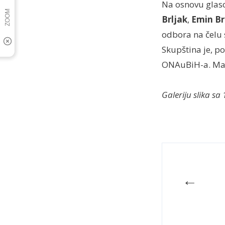
Na osnovu glaso
Brljak
,
Emin Br
odbora na čelu
Skupština je, p
ONAuBiH-a. Mand
Galeriju slika s
←