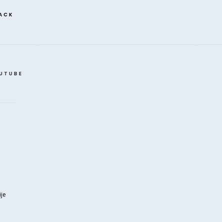
ACK
UTUBE
je