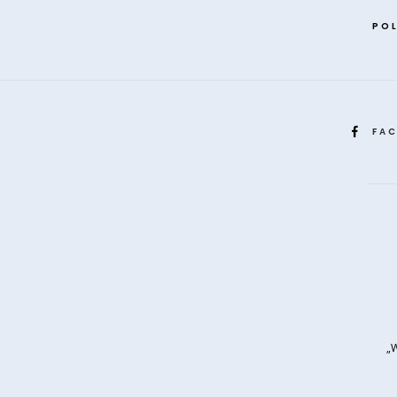
POL
FA
„