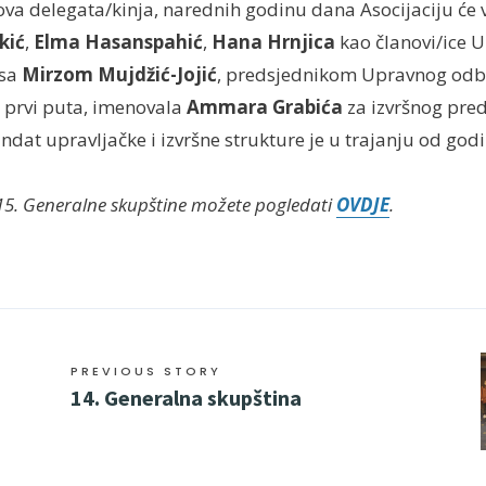
va delegata/kinja, narednih godinu dana Asocijaciju će 
kić
,
Elma Hasanspahić
,
Hana Hrnjica
kao članovi/ice 
 sa
Mirzom Mujdžić-Jojić
, predsjednikom Upravnog odbo
o prvi puta, imenovala
Ammara Grabića
za izvršnog pre
at upravljačke i izvršne strukture je u trajanju od god
a 15. Generalne skupštine možete pogledati
OVDJE
.
PREVIOUS STORY
14. Generalna skupština