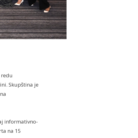
o redu
ni. Skupština je
 na
j informativno-
rta na 15