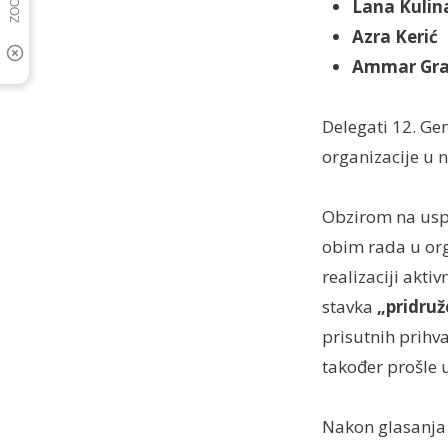
Lana Kulin
Azra Kerić
Ammar Gra
Delegati 12. Ge
organizacije u 
Obzirom na uspj
obim rada u org
realizaciji akt
stavka
„pridru
prisutnih prihv
također prošle 
Nakon glasanja i