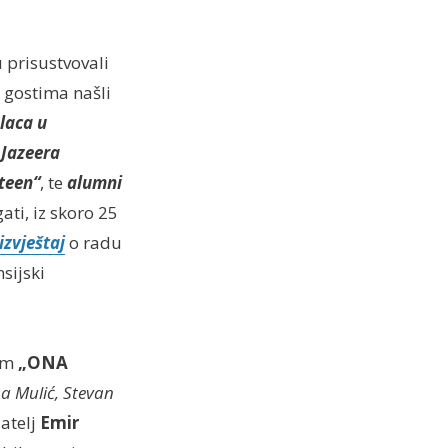
 prisustvovali
 gostima našli
laca u
 Jazeera
teen“
, te
alumni
ati, iz skoro 25
izvještaj
o radu
sijski
vom
„ONA
a Mulić, Stevan
jatelj
Emir