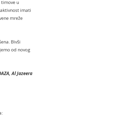
e timove u
aktivnost imati
tvene mreže
ena. Bivši
ujemo od novog
AZA, Al Jazeera
a: