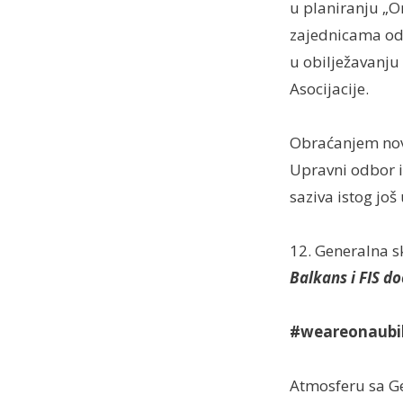
u planiranju „O
zajednicama oda
u obilježavanju
Asocijacije.
Obraćanjem novo
Upravni odbor i
saziva istog još
12. Generalna s
Balkans i FIS d
#weareonaubi
Atmosferu sa Ge