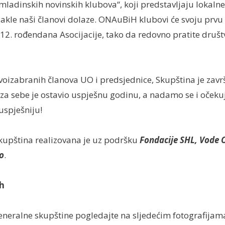
mladinskih novinskih klubova“, koji predstavljaju lokaln
kle naši članovi dolaze. ONAuBiH klubovi će svoju prvu 
 12. rođendana Asocijacije, tako da redovno pratite druš
izabranih članova UO i predsjednice, Skupština je završ
za sebe je ostavio uspješnu godinu, a nadamo se i oček
 uspješniju!
kupština realizovana je uz podršku
Fondacije SHL, Vode O
oo
.
h
neralne skupštine pogledajte na sljedećim fotografijam