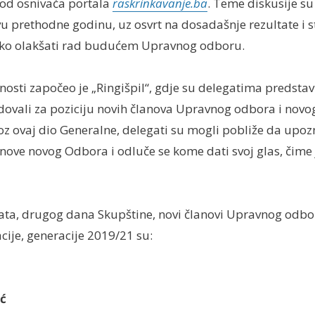
 od osnivača portala
raskrinkavanje.ba
. Teme diskusije s
vu prethodne godinu, uz osvrt na dosadašnje rezultate i s
kako olakšati rad budućem Upravnog odboru.
nosti započeo je „Ringišpil“, gdje su delegatima predstav
idovali za poziciju novih članova Upravnog odbora i nov
roz ovaj dio Generalne, delegati su mogli pobliže da upo
nove novog Odbora i odluče se kome dati svoj glas, čime j
ta, drugog dana Skupštine, novi članovi Upravnog odb
cije, generacije 2019/21 su:
ić