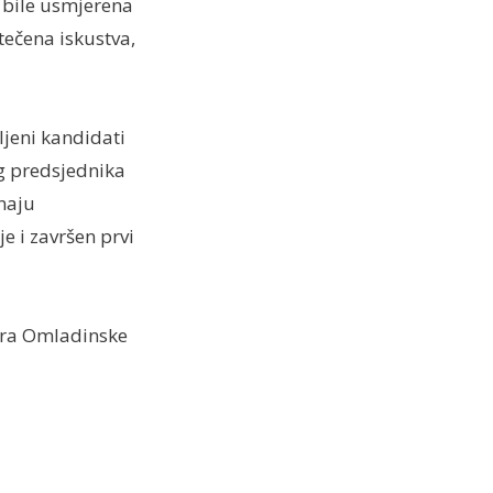
u bile usmjerena
tečena iskustva,
ljeni kandidati
og predsjednika
znaju
e i završen prvi
ora Omladinske