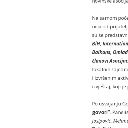
novinske asocija
Na samom početk
neki od prijate
su se predstavn
BiH, Internation
Balkans, Omlad
članovi Asocijac
lokalnih zajedn
i izvršenim akt
izvještaj, koji 
Po usvajanju Go
govori“
. Paneli
Josipović, Mehm