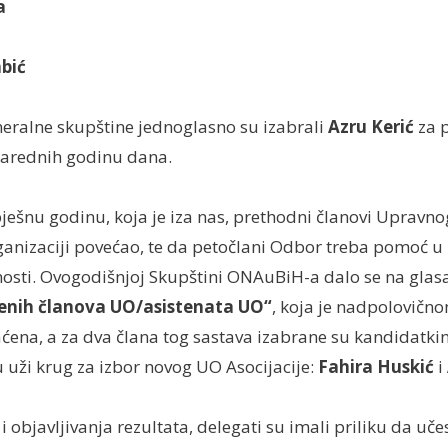
a
bić
neralne skupštine jednoglasno su izabrali
Azru Kerić
za 
narednih godinu dana.
ešnu godinu, koja je iza nas, prethodni članovi Upravnog
anizaciji povećao, te da petočlani Odbor treba pomoć u 
ivnosti. Ovogodišnjoj Skupštini ONAuBiH-a dalo se na glas
ženih članova UO/asistenata UO“
, koja je nadpolovičn
aćena, a za dva člana tog sastava izabrane su kandidatkin
u uži krug za izbor novog UO Asocijacije:
Fahira Huskić
i
 objavljivanja rezultata, delegati su imali priliku da uče