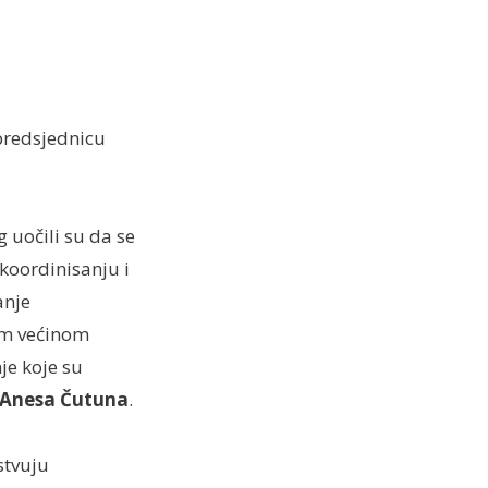
predsjednicu
 uočili su da se
koordinisanju i
anje
om većinom
je koje su
Anesa Čutuna
.
stvuju