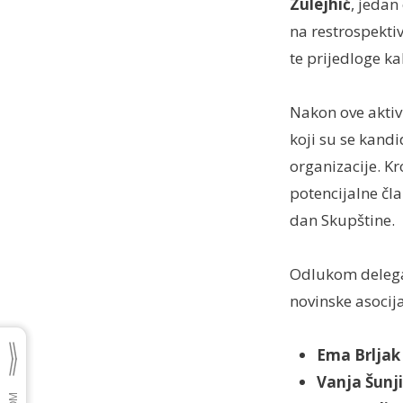
Zulejhić
, jedan
na restrospekti
te prijedloge 
Nakon ove aktiv
koji su se kand
organizacije. K
potencijalne čla
dan Skupštine.
Odlukom delega
novinske asocija
Ema Brljak
Vanja Šunj