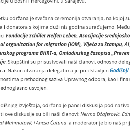
cije u Bosni i Hercegovini, u Sarajevu.
u održana je svečana ceremonija otvaranja, na kojoj su
lja i donatora s kojima duži niz godina surađujemo. Među
ici
Fondacije Schüler Helfen Leben, Asocijacije srednjoško
al organization for migration (IOM), Vijeća za štampu, Al
inskog programa BHRT-a, Omladinskog časopisa „Preven
ije
. Skupštini su prisustvovali naši članovi, odnosno deleg
ica. Nakon otvaranja delegatima je predstavljen
Godišnji 
ivnostima prethodnog saziva Upravnog odbora, kao i finan
je jednoglasno usvojen.
dišnjeg izvještaja, održana je panel diskusija pod nazi
sti ove diskusije su bili naši članovi:
Nerma Džaferović, Edn
ed Mahmutović i Anesa Čutuna
, a moderator je bio naš pri