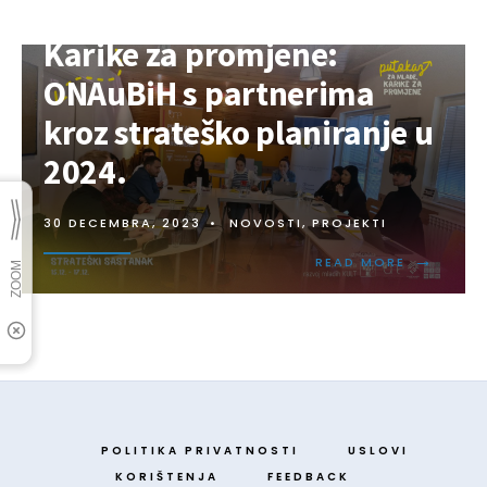
Karike za promjene:
ONAuBiH s partnerima
kroz strateško planiranje u
2024.
30 DECEMBRA, 2023
•
NOVOSTI
,
PROJEKTI
→
READ MORE
POLITIKA PRIVATNOSTI
USLOVI
KORIŠTENJA
FEEDBACK