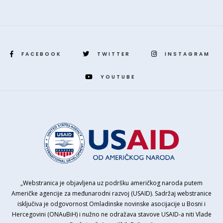
FACEBOOK
TWITTER
INSTAGRAM
YOUTUBE
„Webstranica je objavljena uz podršku američkog naroda putem
Američke agencije za međunarodni razvoj (USAID). Sadržaj webstranice
isključiva je odgovornost Omladinske novinske asocijacije u Bosni i
Hercegovini (ONAuBiH) i nužno ne odražava stavove USAID-a niti Vlade