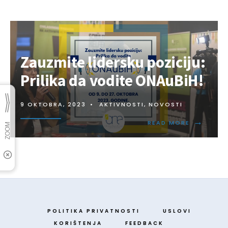
Zauzmite lidersku poziciju:
Prilika da vodite ONAuBiH!
9 OKTOBRA, 2023
•
AKTIVNOSTI
,
NOVOSTI
→
READ MORE
POLITIKA PRIVATNOSTI
USLOVI
KORIŠTENJA
FEEDBACK