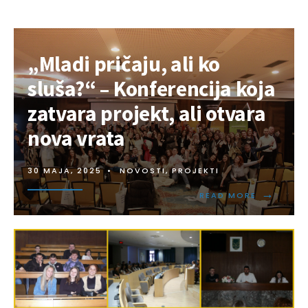
„Mladi pričaju, ali ko
sluša?“ – Konferencija koja
zatvara projekt, ali otvara
nova vrata
30 MAJA, 2025
•
NOVOSTI
,
PROJEKTI
→
READ MORE