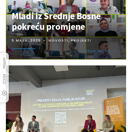
Mladi iz Srednje Bosne
pokreću promjene
5 MAJA, 2025
•
NOVOSTI
,
PROJEKTI
→
READ MORE