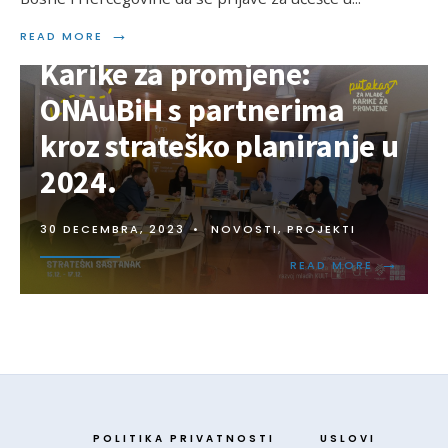
→
READ MORE
Karike za promjene:
ONAuBiH s partnerima
kroz strateško planiranje u
2024.
30 DECEMBRA, 2023
•
NOVOSTI
,
PROJEKTI
→
READ MORE
POLITIKA PRIVATNOSTI
USLOVI