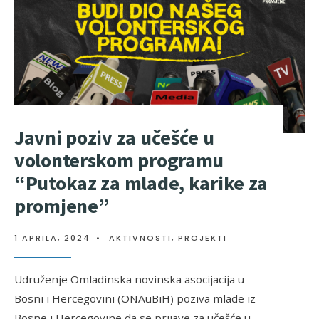
Javni poziv za učešće u
volonterskom programu
“Putokaz za mlade, karike za
promjene”
1 APRILA, 2024
•
AKTIVNOSTI
,
PROJEKTI
Udruženje Omladinska novinska asocijacija u
Bosni i Hercegovini (ONAuBiH) poziva mlade iz
Bosne i Hercegovine da se prijave za učešće u
...