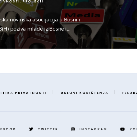
TIVNOSTI
,
PROJEKTI
a novinska asocijacija u Bosni i
iH) poziva mlade iz Bosne i
...
ITIKA PRIVATNOSTI
USLOVI KORIŠTENJA
FEEDB
CEBOOK
TWITTER
INSTAGRAM
YO