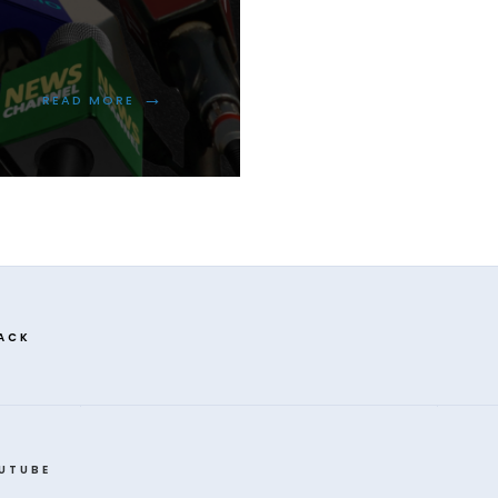
→
READ MORE
ACK
UTUBE