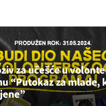
oziv za učešće u volont
u “Putokaz za mlade, 
jene”