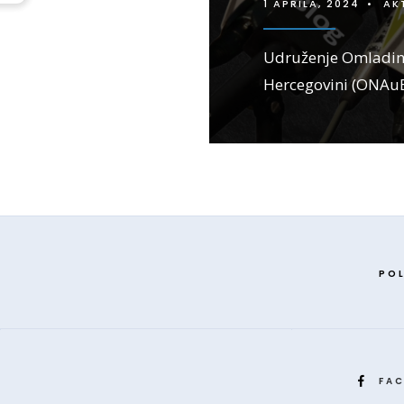
1 APRILA, 2024
•
AK
Udruženje Omladinsk
Hercegovini (ONAuB
POL
FA