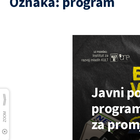
Oznaka:
program
Javni p
program
za prom