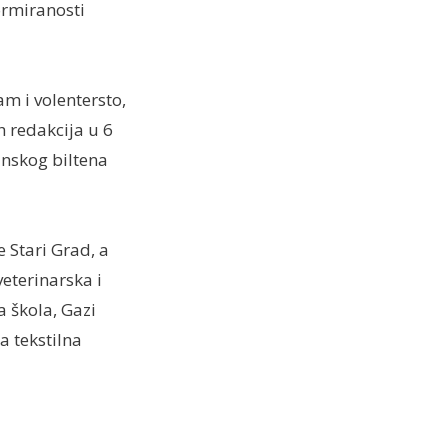
formiranosti
am i volentersto,
h redakcija u 6
inskog biltena
e Stari Grad, a
eterinarska i
 škola, Gazi
a tekstilna