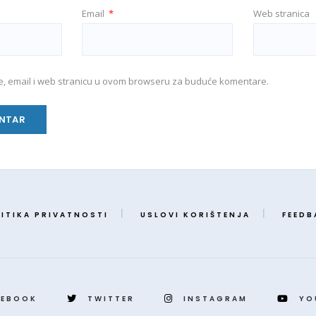
Email
*
Web stranica
e, email i web stranicu u ovom browseru za buduće komentare.
ITIKA PRIVATNOSTI
USLOVI KORIŠTENJA
FEEDB
CEBOOK
TWITTER
INSTAGRAM
YO