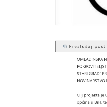
Preslušaj post
OMLADINSKA NO
POKROVITELJST
STARI GRAD“ P
NOVINARSTVO I
Cilj projekta je
općina u BiH, t