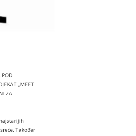
, POD
ROJEKAT „MEET
NI ZA
najstarijih
usreće. Također