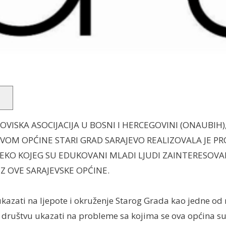
VISKA ASOCIJACIJA U BOSNI I HERCEGOVINI (ONAUBIH)
VOM OPĆINE STARI GRAD SARAJEVO REALIZOVALA JE P
REKO KOJEG SU EDUKOVANI MLADI LJUDI ZAINTERESOVA
Z OVE SARAJEVSKE OPĆINE.
 ukazati na ljepote i okruženje Starog Grada kao jedne od 
e društvu ukazati na probleme sa kojima se ova općina s