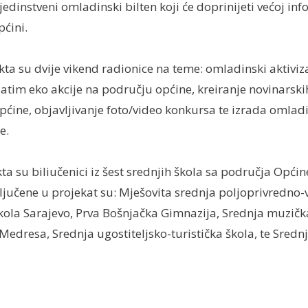
i jedinstveni omladinski bilten koji će doprinijeti većoj in
pćini.
kta su dvije vikend radionice na teme: omladinski aktiviz
zatim eko akcije na području općine, kreiranje novinarski
općine, objavljivanje foto/video konkursa te izrada omlad
e.
ta su biliučenici iz šest srednjih škola sa područja Općin
ljučene u projekat su: Mješovita srednja poljoprivredno-v
la Sarajevo, Prva Bošnjačka Gimnazija, Srednja muzička
edresa, Srednja ugostiteljsko-turistička škola, te Srednj