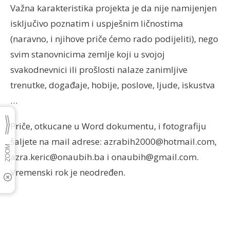
Važna karakteristika projekta je da nije namijenjen
isključivo poznatim i uspješnim ličnostima
(naravno, i njihove priče ćemo rado podijeliti), nego
svim stanovnicima zemlje koji u svojoj
svakodnevnici ili prošlosti nalaze zanimljive
trenutke, događaje, hobije, poslove, ljude, iskustva
…
Priče, otkucane u Word dokumentu, i fotografiju
šaljete na mail adrese: azrabih2000@hotmail.com,
azra.keric@onaubih.ba i onaubih@gmail.com.
Vremenski rok je neodređen.