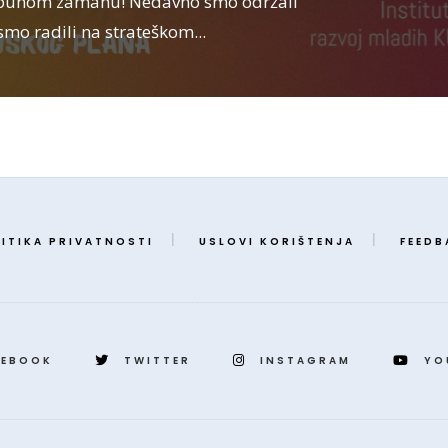
punom zamahu! Nedavno smo održali
smo radili na strateškom
...
ITIKA PRIVATNOSTI
USLOVI KORIŠTENJA
FEEDB
CEBOOK
TWITTER
INSTAGRAM
YO