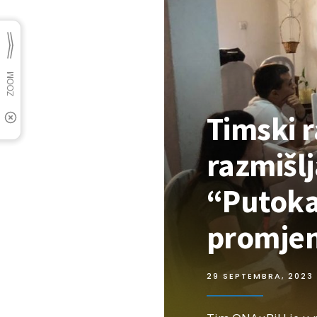
Timski r
razmišlj
“Putoka
promje
29 SEPTEMBRA, 2023