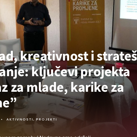
ad, kreativnost i strate
anje: ključevi projekta
z za mlade, karike za
ne”
•
AKTIVNOSTI
,
PROJEKTI