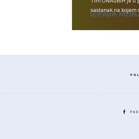
Tim ONAuBiH je u 
sastanak na kojem 
POL
FA