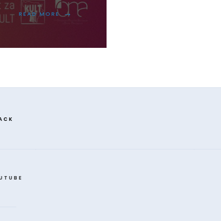
→
READ MORE
ACK
UTUBE