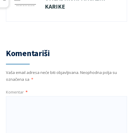
KARIKE
Komentariši
Vaša email adresa neće biti objavljivana.
Neophodna polja su
označena sa
*
Komentar
*