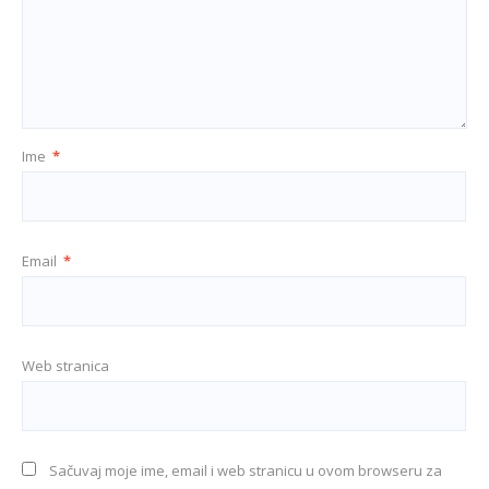
Ime
*
Email
*
Web stranica
Sačuvaj moje ime, email i web stranicu u ovom browseru za