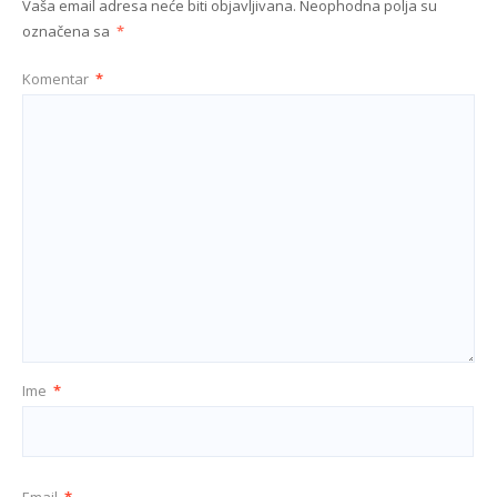
Vaša email adresa neće biti objavljivana.
Neophodna polja su
označena sa
*
Komentar
*
Ime
*
Email
*