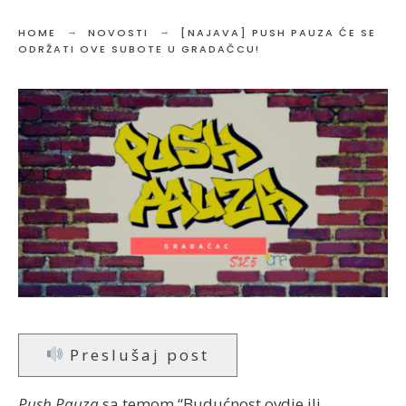
HOME
NOVOSTI
[NAJAVA] PUSH PAUZA ĆE SE
ODRŽATI OVE SUBOTE U GRADAČCU!
Preslušaj post
Push Pauza
sa temom “Budućnost ovdje ili