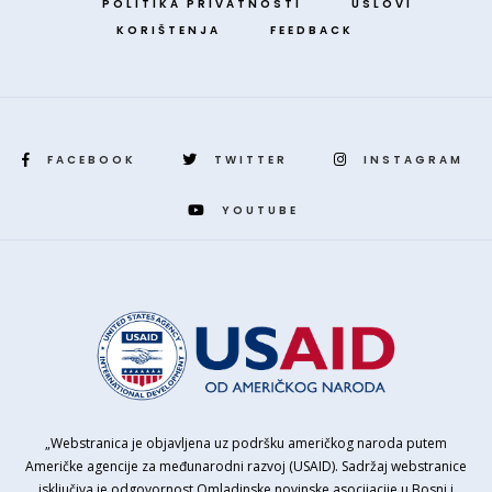
POLITIKA PRIVATNOSTI
USLOVI
KORIŠTENJA
FEEDBACK
FACEBOOK
TWITTER
INSTAGRAM
YOUTUBE
„Webstranica je objavljena uz podršku američkog naroda putem
Američke agencije za međunarodni razvoj (USAID). Sadržaj webstranice
isključiva je odgovornost Omladinske novinske asocijacije u Bosni i