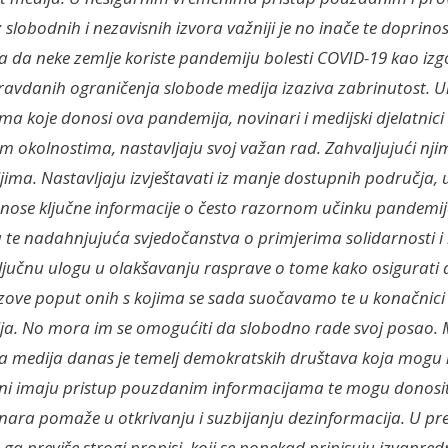
slobodnih i nezavisnih izvora važniji je no inače te doprino
ca da neke zemlje koriste pandemiju bolesti COVID-19 kao iz
avdanih ograničenja slobode medija izaziva zabrinutost. 
ima koje donosi ova pandemija, novinari i medijski djelatnici iz
im okolnostima, nastavljaju svoj važan rad. Zahvaljujući nj
ijima. Nastavljaju izvještavati iz manje dostupnih područja, uk
ose ključne informacije o često razornom učinku pandemije
ta te nadahnjujuća svjedočanstva o primjerima solidarnosti i 
ljučnu ulogu u olakšavanju rasprave o tome kako osigurati
zove poput onih s kojima se sada suočavamo te u konačnici 
vija. No mora im se omogućiti da slobodno rade svoj posao. 
da medija danas je temelj demokratskih društava koja mogu
i imaju pristup pouzdanim informacijama te mogu donosit
nara pomaže u otkrivanju i suzbijanju dezinformacija. U pr
a previše strogi propisi, koji se ponekad pripisuju izvanredn