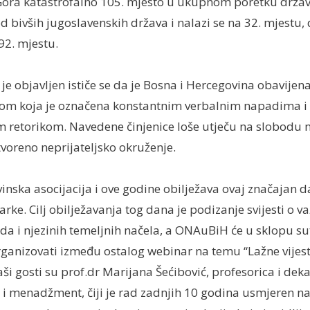
Gora katastrofalno 105. mjesto u ukupnom poretku država
 bivših jugoslavenskih država i nalazi se na 32. mjestu, 
2. mjestu.
i je objavljen ističe se da je Bosna i Hercegovina obavije
mom koja je označena konstantnim verbalnim napadima i
m retorikom. Navedene činjenice loše utječu na slobodu m
tvoreno neprijateljsko okruženje.
nska asocijacija i ove godine obilježava ovaj značajan 
arke. Cilj obilježavanja tog dana je podizanje svijesti o v
da i njezinih temeljnih načela, a ONAuBiH će u sklopu su
rganizovati između ostalog webinar na temu “Lažne vijest
ši gosti su prof.dr Marijana Šećibović, profesorica i dek
 i menadžment, čiji je rad zadnjih 10 godina usmjeren na 