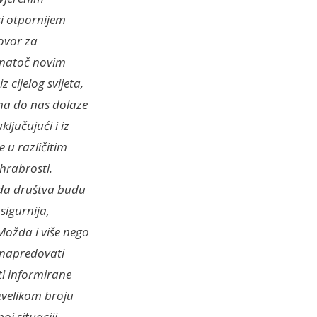
si otpornijem
govor za
Unatoč novim
 cijelog svijeta,
ima do nas dolaze
ljučujući i iz
 u različitim
hrabrosti.
 da društva budu
sigurnija,
Možda i više nego
 napredovati
i informirane
evelikom broju
oj situaciji