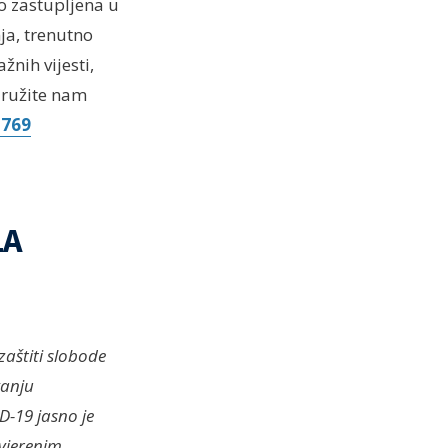
o zastupljena u
ja, trenutno
nih vijesti,
idružite nam
2769
LA
zaštiti slobode
vanju
D-19 jasno je
vjerenim