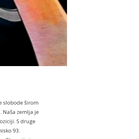
ke slobode širom
a
. Naša zemlja je
ziciji. S druge
nisko 93.