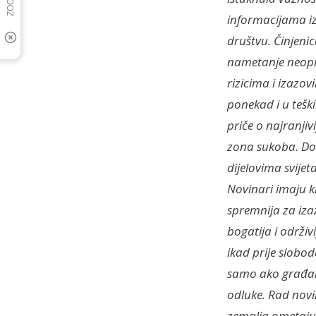
informacijama iz 
društvu. Činjeni
nametanje neopr
rizicima i izazov
ponekad i u tešk
priče o najranjiv
zona sukoba. Don
dijelovima svije
Novinari imaju k
spremnija za iza
bogatija i održi
ikad prije slobo
samo ako građan
odluke. Rad novi
zemalja ometaju g