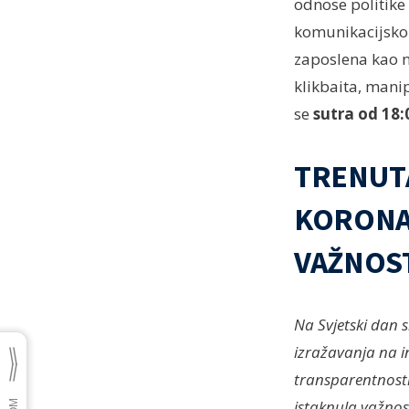
odnose politike
komunikacijskom
zaposlena kao no
klikbaita, manip
se
sutra od 18:
TRENUT
KORONA
VAŽNOS
Na Svjetski dan 
izražavanja na i
transparentnosti
istaknula važno