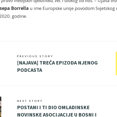
 pravo medijskih djelatnika, već i svakog od nas.
– Izjava vi
sepa Borrella
u ime Europske unije povodom Svjetskog
2020. godine.
PREVIOUS STORY
[NAJAVA] TREĆA EPIZODA NJENOG
PODCASTA
NEXT STORY
POSTANI I TI DIO OMLADINSKE
NOVINSKE ASOCIJACIJE U BOSNI I