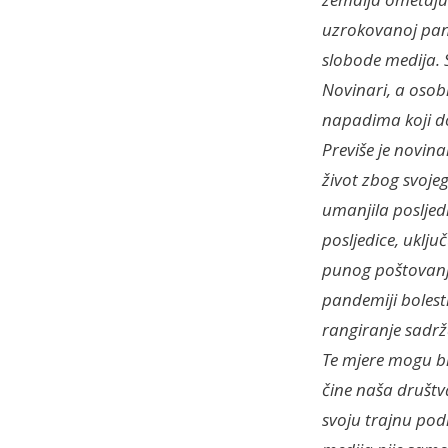
uzrokovanoj pand
slobode medija. S
Novinari, a osob
napadima koji do
Previše je novina
život zbog svoje
umanjila posljed
posljedice, uklj
punog poštovanja
pandemiji bolest
rangiranje sadrž
Te mjere mogu bi
čine naša društv
svoju trajnu pod