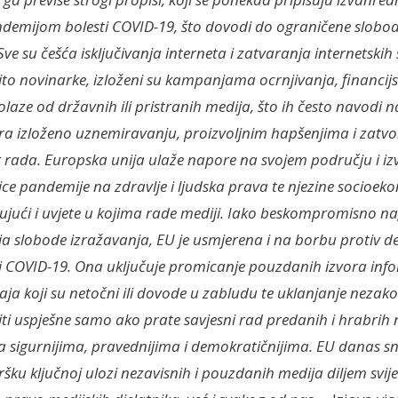
emijom bolesti COVID-19, što dovodi do ograničene slobod
ve su češća isključivanja interneta i zatvaranja internetskih 
ito novinarke, izloženi su kampanjama ocrnjivanja, financijs
laze od državnih ili pristranih medija, što ih često navodi 
ra izloženo uznemiravanju, proizvoljnim hapšenjima i zatvoru
g rada. Europska unija ulaže napore na svojem području i iz
ice pandemije na zdravlje i ljudska prava te njezine socioe
učujući i uvjete u kojima rade mediji. Iako beskompromisno 
 slobode izražavanja, EU je usmjerena i na borbu protiv d
i COVID-19. Ona uključuje promicanje pouzdanih izvora info
aja koji su netočni ili dovode u zabludu te uklanjanje nezak
ti uspješne samo ako prate savjesni rad predanih i hrabrih n
a sigurnijima, pravednijima i demokratičnijima. EU danas s
ršku ključnoj ulozi nezavisnih i pouzdanih medija diljem svij