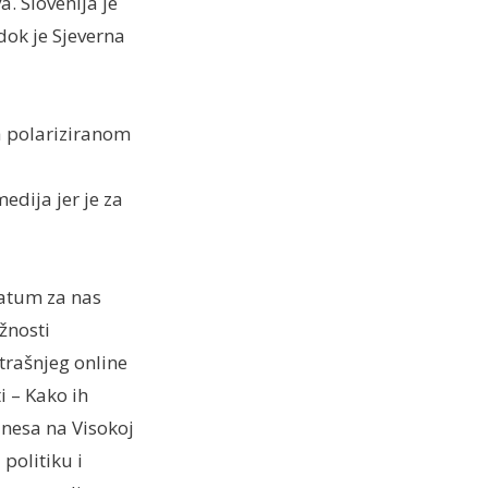
. Slovenija je
dok je Sjeverna
na polariziranom
edija jer je za
datum za nas
ažnosti
trašnjeg online
i – Kako ih
anesa na Visokoj
politiku i