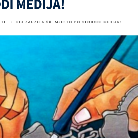
DI MEDIJA!
TI
BIH ZAUZELA 58. MJESTO PO SLOBODI MEDIJA!