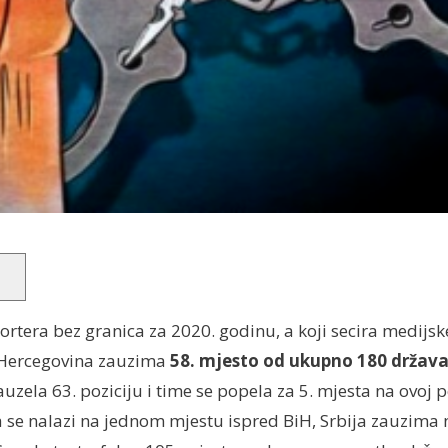
portera bez granica za 2020. godinu, a koji secira medijs
i Hercegovina zauzima
58. mjesto od ukupno 180 držav
uzela 63. poziciju i time se popela za 5. mjesta na ovoj po
a se nalazi na jednom mjestu ispred BiH, Srbija zauzima 