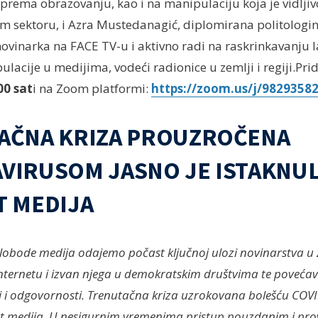
 prema obrazovanju, kao i na manipulaciju koja je vidljiv
 sektoru, i Azra Mustedanagić, diplomirana politologin
vinarka na FACE TV-u i aktivno radi na raskrinkavanju laž
ulacije u medijima, vodeći radionice u zemlji i regiji.Pr
00 sat
i na Zoom platformi:
https://zoom.us/j/9829358
AČNA KRIZA PROUZROČENA
VIRUSOM JASNO JE ISTAKNU
T MEDIJA
slobode medija odajemo počast ključnoj ulozi novinarstva u 
nternetu i izvan njega u demokratskim društvima te poveća
 i odgovornosti. Trenutačna kriza uzrokovana bolešću COVI
st medija. U nesigurnim vremenima pristup pouzdanim i pro