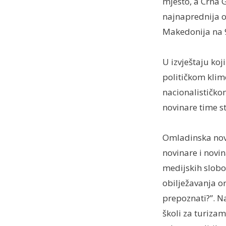
mjesto, a Crna 
najnaprednija od
Makedonija na 9
U izvještaju koj
političkom kli
nacionalističko
novinare time s
Omladinska novi
novinare i novin
medijskih slobo
obilježavanja o
prepoznati?”. Na
školi za turizam