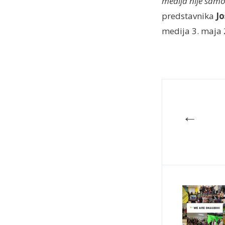
medija nije samo
predstavnika
Jo
medija 3. maja 
←