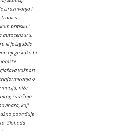
e izražavanja i
stranica.
kom pritisku i
na autocenzuru.
 ili je izgubilo
van njega kako bi
konomske
naglašava važnost
ezinformiranja o
rmacija, niže
onitog sadržaja.
ovinara, koji
nažno potvrđuje
eta. Sloboda