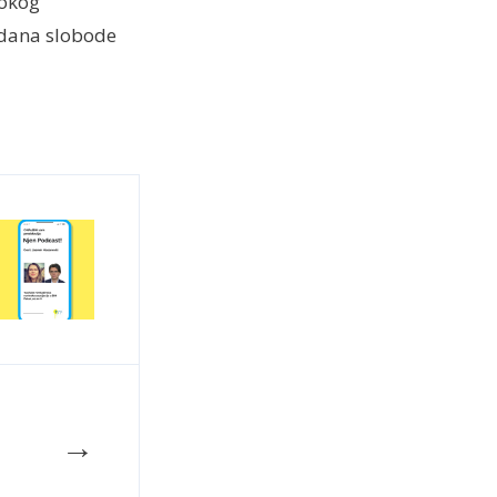
sokog
 dana slobode
→