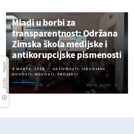
Mladi u borbi za
transparentnost: Održana
Zimska škola medijske i
antikorupcijske pismenosti
4 MARTA, 2026
•
AKTIVNOSTI
,
IZDVOJENE
NOVOSTI
,
NOVOSTI
,
PROJEKTI
→
READ MORE