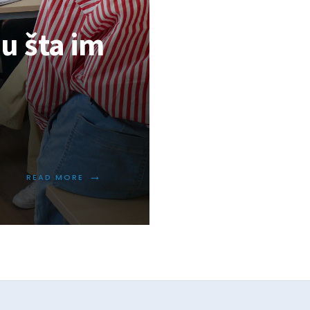
ju šta im
→
READ MORE