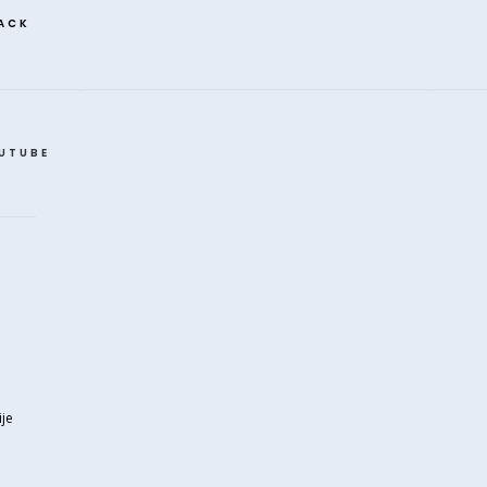
ACK
UTUBE
je