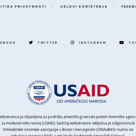
ITIKA PRIVATNOSTI
USLOVI KORIŠTENJA
FEEDB
CEBOOK
TWITTER
INSTAGRAM
YO
Webstranica je objavljena uz podršku američkog naroda putem Američke agenci
za međunarodni razvoj (USAID). Sadržaj webstranice isključiva je odgovornost
Omladinske novinske asocijacije u Bosni i Hercegovini (ONAuBiH) i nužno ne
odražava stavove USAID-a niti Vlade Sjedinjenih Američkih Država“.