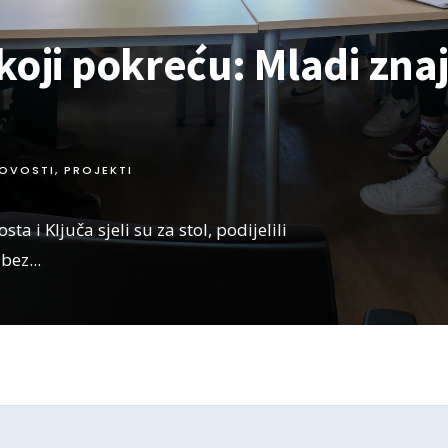
 koji pokreću: Mladi zna
OVOSTI
,
PROJEKTI
a i Ključa sjeli su za stol, podijelili
 bez
...