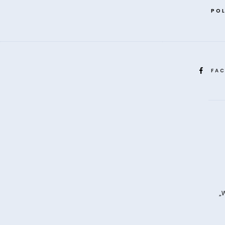
POL
FA
„