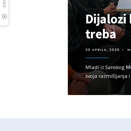
Dijalozi
treba
30 APRILA, 2025
•
N
Mladi iz Sanskog Most
svoja razmišljanja i