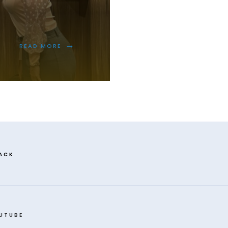
→
READ MORE
ACK
UTUBE