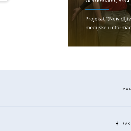
26 SEPTEMBRA, 2024
Projekat “(Ne)vidljiv
medijske i informac
POL
FA