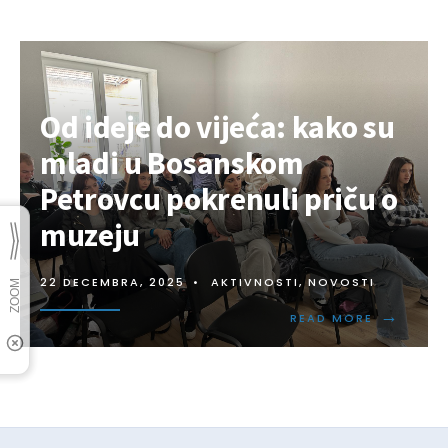
Od ideje do vijeća: kako su
mladi u Bosanskom
Petrovcu pokrenuli priču o
muzeju
22 DECEMBRA, 2025
•
AKTIVNOSTI
,
NOVOSTI
→
READ MORE