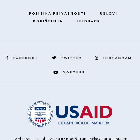
POLITIKA PRIVATNOSTI
USLOVI
KORIŠTENJA
FEEDBACK
FACEBOOK
TWITTER
INSTAGRAM
YOUTUBE
„Webstranica je objavljena uz podršku američkog naroda putem