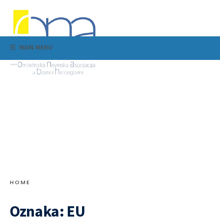
MAIN MENU
HOME
Oznaka:
EU
Mia Selena Lerch autorica