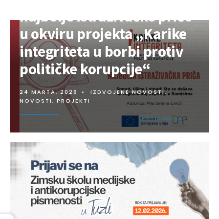
najbolje istraživačke priče
u okviru projekta „Karike
integriteta u borbi protiv
političke korupcije“
24 MARTA, 2026
•
IZDVOJENE NOVOSTI
,
NOVOSTI
,
PROJEKTI
→
READ MORE