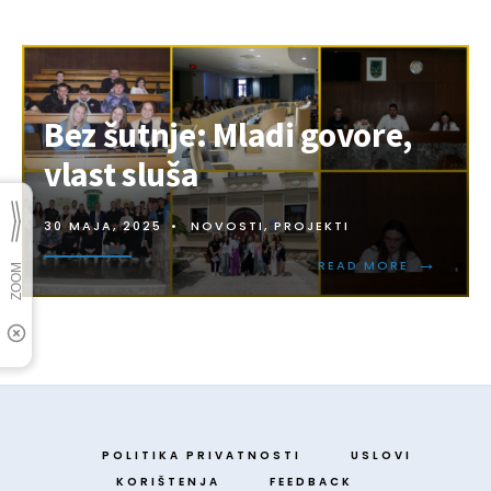
Bez šutnje: Mladi govore,
vlast sluša
30 MAJA, 2025
•
NOVOSTI
,
PROJEKTI
→
READ MORE
POLITIKA PRIVATNOSTI
USLOVI
KORIŠTENJA
FEEDBACK