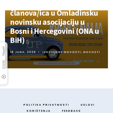
Javni poziv za prijem novih
članova/ica u Omladinsku
novinsku asocijaciju u
Bosni i Hercegovini (ONA u
BiH)
18 JUNA, 2026
•
IZDVOJENE NOVOSTI
,
NOVOSTI
→
READ MORE
POLITIKA PRIVATNOSTI
USLOVI
KORIŠTENJA
FEEDBACK